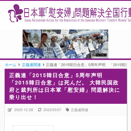
ホーム
正義連関連
正義連「2015韓日合意」5周年声明 「201
正義連「2015韓日合意」5周年声明
「2015韓日合意」は死んだ。 大韓民国政
府と裁判所は日本軍「慰安婦」問題解決に
乗り出せ！
2020-12-28
2022/03/07
正義連関連