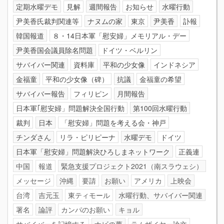
定期水曜デモ
見解
週間報告
お知らせ
水曜行動
尹美香氏裁判関連等
ナヌムの家
東京
尹美香
訃報
韓国報道
８・14日本軍「慰安婦」メモリアル・デー
尹美香国会議員除名問題
ドイツ・ベルリン
サバイバー関連
資料庫
平和の少女像
インドネシア
金福童
平和の少女像（碑）
抗議
金福童の希望
サバイバー報告
フィリピン
月間報告
日本軍｢慰安婦」問題解決全国行動
第100回水曜行動
裁判
日本
「慰安婦」問題を考える会・神戸
チンダさん
リラ・ピリピーナ
水曜デモ
ドイツ
日本軍「慰安婦」問題解決ひろしまネットワーク
正義連
中国
報道
緊急支援プロジェクト2021（南スラウェシ）
メッセージ
沖縄
要請
お願い
アメリカ
上映会
台湾
吉元玉
東ティモール
水曜行動、サバイバー関連
署名
論評
カンパのお願い
キョル
サバイバーを記憶する
ナビの夢
ラムザイヤー論文