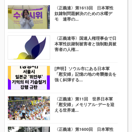
〈正義連〉第1613回 日本軍性
奴隷制問題解決のための水曜デ
モ 連帯の...
〈正義連等〉国連人権理事会で日
本軍性奴隷制被害者と強制動員被
害者の人権...
[声明】ソウル市にある日本軍
「慰安婦」記憶の地の奇襲撤去を
強く糾弾する...
〈正義連〉第11回 世界日本軍
「慰安婦」メモリアル･デーを迎
える世界連...
〈正義連〉第1600回 日本軍性