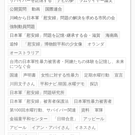
公開質問
動画
国際連合
川崎から日本軍「慰安婦」問題の解決を求める市民の会
強制動員問題
日本軍「慰安婦」問題を記憶･継承する会・滋賀
海南島
追悼
「慰安婦」博物館平和の少女像
オランダ
オーストラリア
台湾の日本軍性暴力被害者・阿嬤たちの体験を記憶し、未来
につなぐ会
国連
声明書
女性に対する性暴力
定期水曜行動
宣言
川田文子さん
平和ナビ.韓国.水曜デモ
探訪
日本軍「慰安婦」問題研究所
日本軍「慰安婦」被害者保護法
日本軍性暴力被害者
第100回水曜行動、サバイバー関連
資料
軍隊
金福童平和センター
「日韓合意」
アッピール
アピール
イアン・アパイさん
イネスさん