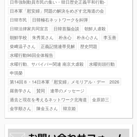
日帝強制動員市民の集い・韓日歴史正義平和行動-
日本軍「慰安婦」問題の解決をめざす北海道の会
日韓市民
日韓極右ネットワークを糾弾
日韓法律家共同宣言
日韓首脳会談
朝鮮人虐殺
朝鮮学校
朱秀英さん
朴永心
朴永心さん
李玉善
柴﨑温子さん
正義記憶連帯見解
歴史問題
水曜行動96回全体報告
水曜行動、サバイバー関連 南京大虐殺
水曜街頭行動
申琪榮
第14回８・14日本軍「慰安婦」メモリアル・デー 2026
羅善学さん
賛同
連帯のメッセージ
過去と現在を考えるネットワーク北海道
金原節三
金学順さん
陳金玉さん
韓京姫