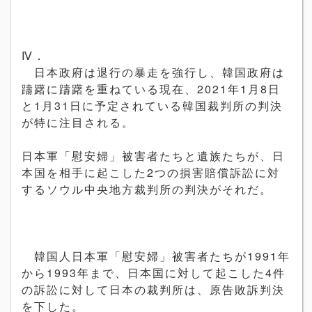
Ⅳ
．
日本政府は退行の暴走を強行し、韓国政府は
躊躇に躊躇を重ねている現在、
2021
年
1
月
8
日
と
1
月
31
日に予定されている韓国裁判所の判決
が特に注目される。
日本軍「慰安婦」被害者たちと遺族たちが、日
本国を相手に起こした
2
つの損害賠償訴訟に対
するソウル中央地方裁判所の判決がそれだ。
韓国人日本軍「慰安婦」被害者たちが
1991
年
から
1993
年まで、日本国に対して起こした
4
件
の訴訟に対して日本の裁判所は、原告敗訴判決
を下した。