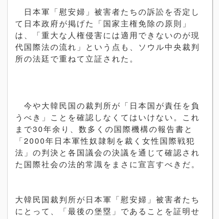
日本軍「慰安婦」被害者たちの訴訟を否定し
て日本政府が掲げた「国家主権免除の原則」
は、「重大な人権侵害には適用できないのが現
代国際法の流れ」という点も、ソウル中央裁判
所の法廷で重ねて立証された。
今や大韓民国の裁判所が「日本国が責任を負
うべき」ことを確認しなくてはいけない。これ
まで
30
年余り、数多くの国際機構の報告書と
「
2000
年日本軍性奴隷制を裁く女性国際戦犯
法」の判決と各国議会の決議を通じて確認され
た国際社会の法的常識をまさに宣言すべきだ。
大韓民国裁判所が日本軍「慰安婦」被害者たち
にとって、「最後の堡塁」であることを証明せ