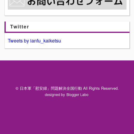
Twitter
Tweets by ianfu_kaiketsu
© 日本軍「慰安婦」問題解決全国行動 All Rights Reserved.
designed by
Blogger Labo