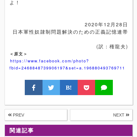
よ！
2020
年
12
月
28
日
日本軍性奴隷制問題解決のための正義記憶連帯
(訳：権龍夫)
＜原文＞
https://www.facebook.com/photo?
fbid=2468848739906197&set=a.196880493769711
B!
PREV
NEXT
関連記事