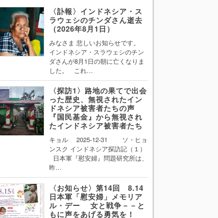
〈訃報〉インドネシア・ス
ラウェシのチンダさん逝去
（2026年8月1日）
みなさま 悲しいお知らせです。
インドネシア・スラウェシのチン
ダさんが8月1日の朝に亡くなりま
した。 これ…
〈探訪1〉路地の果てで出会
った歴史、無視されたイン
ドネシア被害者たちの声
『国民基金』から無視され
たインドネシア被害者たち
キョル 2025-12-31 ソ・ヒョ
ンスク インドネシア探訪記（１）
日本軍『慰安婦』問題研究所は、
昨…
〈お知らせ〉第14回 8.14
日本軍「慰安婦」メモリア
ル・デー 女と戦争－－と
もに声をあげる勇気を！