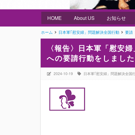
HOME
About US
お知らせ
ホーム
日本軍｢慰安婦」問題解決全国行動
要請
〈報告〉日本軍「慰安婦
への要請行動をしまし
2024-10-19
日本軍｢慰安婦」問題解決全国