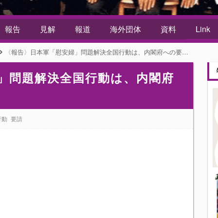
報告
見解
報道
海外団体
資料
Link
〈報告〉日本軍「慰安婦」問題解決全国行動は、内閣府への要請行動をしました
」問題解決全国行動は、内閣府
た
行動
要請