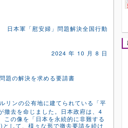
日本軍「慰安婦」問題解決全国行動
2024
年
10
月
8
日
問題の解決を求める要請書
ルリンの公有地に建てられている「平
が撤去を命じ
ました。日本政府は、
4
、この像を「日本を永続的に非難する
部
)
として、様々な形で撤去要請を続け