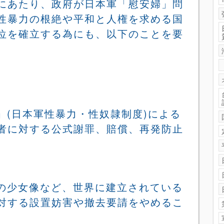
にあたり、政府が日本軍「慰安婦」問
性暴力の根絶や平和と人権を求める国
位を確立する為にも、以下のことを要
」
(
日本軍性暴力・性奴隷制度
)
による
者に対する公式謝罪、賠償、再発防止
の少女像など、世界に建立されている
対する設置妨害や撤去要請をやめるこ