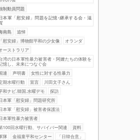
強制動員問題
日本軍「慰安婦」問題を記憶･継承する会・滋
賀
海南島
追悼
「慰安婦」博物館平和の少女像
オランダ
オーストラリア
台湾の日本軍性暴力被害者・阿嬤たちの体験を
記憶し、未来につなぐ会
国連
声明書
女性に対する性暴力
定期水曜行動
宣言
川田文子さん
平和ナビ.韓国.水曜デモ
探訪
日本軍「慰安婦」問題研究所
日本軍「慰安婦」被害者保護法
日本軍性暴力被害者
第100回水曜行動、サバイバー関連
資料
軍隊
金福童平和センター
「日韓合意」