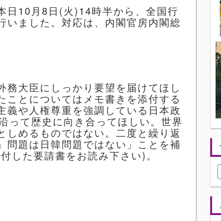
本日
10
月
8
日
(
火
)14
時半から、全国行
行いました。対応は、内閣官房内閣総
外務大臣にしっかり要望を届けてほし
たことについてはメモ書きを添付する
主義や人権尊重を強調している日本政
沿って歴史に向き合ってほしい。世界
としめるものではない。二度と繰り返
』問題は日韓問題ではない」ことを補
添付した要請書をお読み下さい
)。