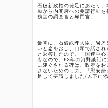
石破新政権の発足にあたり、
動から内閣府への要請行動を
務室の調査官と専門官。
最初に、石破総理大臣、岩屋
いと念をおし、口頭で話され
と返答したので、「国連中心
府なので、
93
年の河野談話に
に建立される碑は、政府をお
さないためのもの。『慰安婦
足して要請しました
(以下に