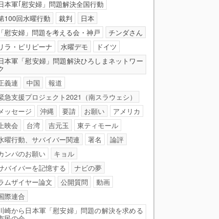
日本軍｢慰安婦」問題解決全国行動
第100回水曜行動
裁判
日本
「慰安婦」問題を考える会・神戸
チンダさん
リラ・ピリピーナ
水曜デモ
ドイツ
日本軍「慰安婦」問題解決ひろしまネットワー
ク
正義連
中国
報道
緊急支援プロジェクト2021（南スラウェシ）
メッセージ
沖縄
要請
お願い
アメリカ
上映会
台湾
吉元玉
東ティモール
水曜行動、サバイバー関連
署名
論評
カンパのお願い
キョル
サバイバーを記憶する
ナビの夢
ラムザイヤー論文
公開質問
動画
国際連合
川崎から日本軍「慰安婦」問題の解決を求める
市民の会