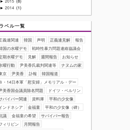
2015
8
►
2014
1
►
ラベル一覧
正義連関連
韓国
声明
正義連見解
報告
韓国の水曜デモ
戦時性暴力問題連絡協議会
定期水曜デモ
見解
週間報告
お知らせ
水曜行動
尹美香氏裁判関連等
ナヌムの家
東京
尹美香
訃報
韓国報道
８・14日本軍「慰安婦」メモリアル・デー
尹美香国会議員除名問題
ドイツ・ベルリン
サバイバー関連
資料庫
平和の少女像
インドネシア
金福童
平和の少女像（碑）
抗議
金福童の希望
サバイバー報告
フィリピン
月間報告