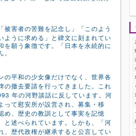
「被害者の苦難を記念し」「このよう
いように求め
る」と碑文に刻まれてい
和を願う象徴です。「日本を永続的に
ん。
ンの平和の少女像だけでなく、世界各
碑の撤去要請を行ってきました。これ
993
年の河野談話に反しています。河
よって慰安所が設営され、募集・移
認め、歴史の教訓として事実を記憶
、と述べられています。しかも、「河
れ、歴代政権が継承すると公言してい