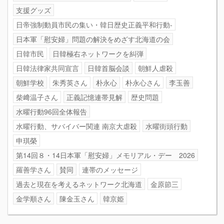
支援グッズ
日帝強制動員市民の集い・韓日歴史正義平和行動-
日本軍「慰安婦」問題の解決をめざす北海道の会
日韓市民
日韓極右ネットワークを糾弾
日韓法律家共同宣言
日韓首脳会談
朝鮮人虐殺
朝鮮学校
朱秀英さん
朴永心
朴永心さん
李玉善
柴﨑温子さん
正義記憶連帯見解
歴史問題
水曜行動96回全体報告
水曜行動、サバイバー関連 南京大虐殺
水曜街頭行動
申琪榮
第14回８・14日本軍「慰安婦」メモリアル・デー 2026
羅善学さん
賛同
連帯のメッセージ
過去と現在を考えるネットワーク北海道
金原節三
金学順さん
陳金玉さん
韓京姫