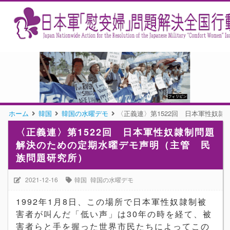
ホーム
韓国
韓国の水曜デモ
〈正義連〉第1522回 日本軍性奴
〈正義連〉第1522回 日本軍性奴隷制問題
解決のための定期水曜デモ声明（主管 民
族問題研究所）
2021-12-16
韓国
韓国の水曜デモ
1992年1月8日、この場所で日本軍性奴隷制被
害者が叫んだ「低い声」は30年の時を経て、被
害者らと手を握った世界市民たちによってこの