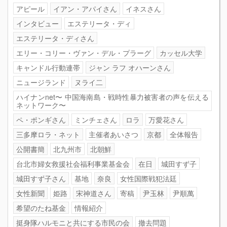
アピール
イアン・アパイさん
イネスさん
インタビュー
エステリータ・ディ
エステリータ・ディさん
エリー・コリー・ヴァン・デル・プラーグ
カッセル大学
キャンドル行動連帯
ジャン ラフ オハーンさん
ニュージランド
ヌライ二
ハイナンnet〜 中国海南島・戦時性暴力被害者の声を伝える
ネットワーク〜
ペ・ポンギさん
ミンチェさん
ロラ
万愛花さん
三多摩ロラ・ネット
主催者あいさつ
京都
全体報告
公開書簡
北九州市
北朝鮮
台北市婦女救援社会福利事業基金会
在日
城田すず子
城田すず子さん
基地
奈良
女性国際戦犯法廷
女性新聞
姫路
宋神道さん
寄稿
尹玉林
尹順萬
希望のたね基金
情報紹介
挺身隊ハルモニと共にする市民の会
撤去問題