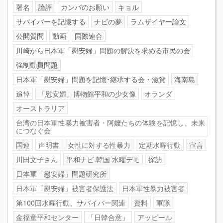
署名
論評
カンパのお願い
キョル
サバイバーを記憶する
ナビの夢
ラムザイヤー論文
公開質問
動画
国際連合
川崎から日本軍「慰安婦」問題の解決を求める市民の会
強制動員問題
日本軍「慰安婦」問題を記憶･継承する会・滋賀
海南島
追悼
「慰安婦」博物館平和の少女像
オランダ
オーストラリア
台湾の日本軍性暴力被害者・阿嬤たちの体験を記憶し、未来
につなぐ会
国連
声明書
女性に対する性暴力
定期水曜行動
宣言
川田文子さん
平和ナビ.韓国.水曜デモ
探訪
日本軍「慰安婦」問題研究所
日本軍「慰安婦」被害者保護法
日本軍性暴力被害者
第100回水曜行動、サバイバー関連
資料
軍隊
金福童平和センター
「日韓合意」
アッピール