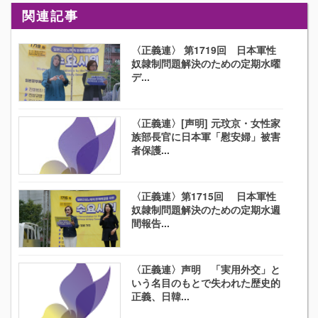
関連記事
〈正義連〉 第1719回 日本軍性
奴隷制問題解決のための定期水曜
デ...
〈正義連〉[声明] 元玟京・女性家
族部長官に日本軍「慰安婦」被害
者保護...
〈正義連〉第1715回 日本軍性
奴隷制問題解決のための定期水週
間報告...
〈正義連〉声明 「実用外交」と
いう名目のもとで失われた歴史的
正義、日韓...