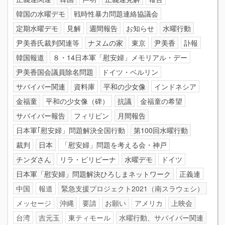
韓国の水曜デモ
戦時性暴力問題連絡協議会
定期水曜デモ
見解
週間報告
お知らせ
水曜行動
尹美香氏裁判関連等
ナヌムの家
東京
尹美香
訃報
韓国報道
８・14日本軍「慰安婦」メモリアル・デー
尹美香国会議員除名問題
ドイツ・ベルリン
サバイバー関連
資料庫
平和の少女像
インドネシア
金福童
平和の少女像（碑）
抗議
金福童の希望
サバイバー報告
フィリピン
月間報告
日本軍｢慰安婦」問題解決全国行動
第100回水曜行動
裁判
日本
「慰安婦」問題を考える会・神戸
チンダさん
リラ・ピリピーナ
水曜デモ
ドイツ
日本軍「慰安婦」問題解決ひろしまネットワーク
正義連
中国
報道
緊急支援プロジェクト2021（南スラウェシ）
メッセージ
沖縄
要請
お願い
アメリカ
上映会
台湾
吉元玉
東ティモール
水曜行動、サバイバー関連