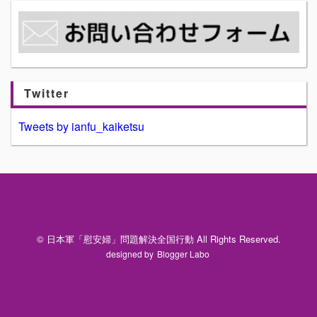
Twitter
Tweets by ianfu_kaiketsu
© 日本軍「慰安婦」問題解決全国行動 All Rights Reserved.
designed by
Blogger Labo