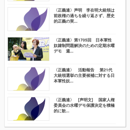
〈正義連〉声明 李在明大統領は
前政権の過ちを繰り返さず、歴史
的正義の実...
〈正義連〉第1705回 日本軍性
奴隷制問題解決のための定期水曜
デモ 週...
〈正義連〉 活動報告 第21代
大統領選挙の主要候補に対する日
本軍性奴...
〈正義連〉 [声明文] 国家人権
委員会の水曜デモ保護決定を積極
的に歓...