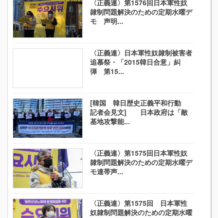
〈正義連〉第1576回日本軍性奴
隷制問題解決のための定期水曜デ
モ 声明...
〈正義連〉日本軍性奴隷制被害者
追慕祭・「2015韓日合意」糾
弾 第15...
[韓国 韓日歴史正義平和行動
記者会見文] 日本政府は「敵
基地攻撃能...
〈正義連〉第1575回日本軍性奴
隷制問題解決のための定期水曜デ
モ連帯声...
〈正義連〉第1575回 日本軍性
奴隷制問題解決のための定期水曜