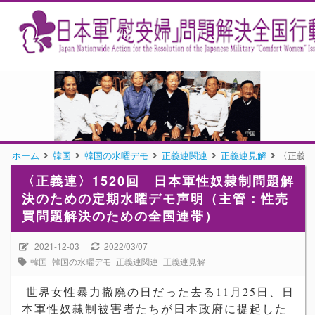
ホーム
韓国
韓国の水曜デモ
正義連関連
正義連見解
〈正義連
〈正義連〉1520回 日本軍性奴隷制問題解
決のための定期水曜デモ声明（主管：性売
買問題解決のための全国連帯）
2021-12-03
2022/03/07
韓国
韓国の水曜デモ
正義連関連
正義連見解
世界女性暴力撤廃の日だった去る11月25日、日
本軍性奴隷制被害者たちが日本政府に提起した