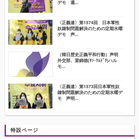
デモ 週...
〈正義連〉第1574回 日本軍性
奴隷制問題解決のための定期水曜
デモ 声...
（韓日歴史正義平和行動）声明
外交部、梁錦徳(ﾔﾝ･ｸﾑﾄﾞｸ)ハル
モ...
〈正義連〉第1573回日本軍性奴
隷制問題解決のための定期水曜デ
モ 声明...
特設ページ