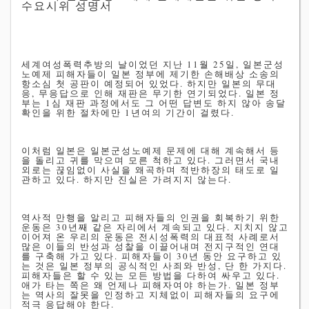
수요시위 성명서
세계여성폭력추방의 날이었던 지난 11월 25일, 일본군성
노예제 피해자들이 일본 정부에 제기한 손해배상 소송의
항소심 첫 공판이 예정되어 있었다. 하지만 일본의 무대
응, 무응답으로 인해 재판은 무기한 연기되었다. 일본 정
부는 1심 재판 과정에서도 그 어떤 답변도 하지 않아 송달
확인을 위한 절차에만 1년여의 기간이 걸렸다.
이처럼 일본은 일본군성노예제 문제에 대해 계속해서 등
을 돌리고 귀를 막으며 모른 척하고 있다. 그러면서 국내
외로는 끊임없이 사실을 왜곡하며 적반하장의 태도로 일
관하고 있다. 하지만 진실은 가려지지 않는다.
역사적 만행을 알리고 피해자들의 인권을 회복하기 위한
운동은 30년째 같은 자리에서 계속되고 있다. 지치지 않고
이어져 온 우리의 운동은 전시성폭력의 대표적 사례로서
많은 이들의 반성과 성찰을 이끌어내며 전지구적인 연대
를 구축해 가고 있다. 피해자들이 30년 동안 요구하고 있
는 것은 일본 정부의 공식적인 사죄와 반성, 단 한 가지다.
피해자들은 할 수 있는 모든 방법을 다하여 싸우고 있다.
애가 타는 쪽은 왜 언제나 피해자여야 하는가. 일본 정부
는 역사의 잘못을 인정하고 지체없이 피해자들의 요구에
적극 응답해야 한다.