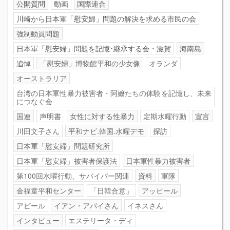
公開質問
動画
国際連合
川崎から日本軍「慰安婦」問題の解決を求める市民の会
強制動員問題
日本軍「慰安婦」問題を記憶･継承する会・滋賀
海南島
追悼
「慰安婦」博物館平和の少女像
オランダ
オーストラリア
台湾の日本軍性暴力被害者・阿嬤たちの体験を記憶し、未来
につなぐ会
国連
声明書
女性に対する性暴力
定期水曜行動
宣言
川田文子さん
平和ナビ.韓国.水曜デモ
探訪
日本軍「慰安婦」問題研究所
日本軍「慰安婦」被害者保護法
日本軍性暴力被害者
第100回水曜行動、サバイバー関連
資料
軍隊
金福童平和センター
「日韓合意」
アッピール
アピール
イアン・アパイさん
イネスさん
インタビュー
エステリータ・ディ