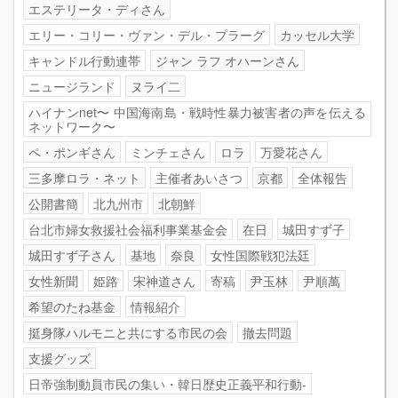
エステリータ・ディさん
エリー・コリー・ヴァン・デル・プラーグ
カッセル大学
キャンドル行動連帯
ジャン ラフ オハーンさん
ニュージランド
ヌライ二
ハイナンnet〜 中国海南島・戦時性暴力被害者の声を伝える
ネットワーク〜
ペ・ポンギさん
ミンチェさん
ロラ
万愛花さん
三多摩ロラ・ネット
主催者あいさつ
京都
全体報告
公開書簡
北九州市
北朝鮮
台北市婦女救援社会福利事業基金会
在日
城田すず子
城田すず子さん
基地
奈良
女性国際戦犯法廷
女性新聞
姫路
宋神道さん
寄稿
尹玉林
尹順萬
希望のたね基金
情報紹介
挺身隊ハルモニと共にする市民の会
撤去問題
支援グッズ
日帝強制動員市民の集い・韓日歴史正義平和行動-