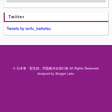
Twitter
Tweets by ianfu_kaiketsu
© 日本軍「慰安婦」問題解決全国行動 All Rights Reserved.
designed by
Blogger Labo