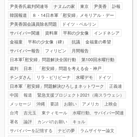
尹美香氏裁判関連等
ナヌムの家
東京
尹美香
訃報
韓国報道
８・14日本軍「慰安婦」メモリアル・デー
尹美香国会議員除名問題
ドイツ・ベルリン
サバイバー関連
資料庫
平和の少女像
インドネシア
金福童
平和の少女像（碑）
抗議
金福童の希望
サバイバー報告
フィリピン
月間報告
日本軍｢慰安婦」問題解決全国行動
第100回水曜行動
裁判
日本
「慰安婦」問題を考える会・神戸
チンダさん
リラ・ピリピーナ
水曜デモ
ドイツ
日本軍「慰安婦」問題解決ひろしまネットワーク
正義連
中国
報道
緊急支援プロジェクト2021（南スラウェシ）
メッセージ
沖縄
要請
お願い
アメリカ
上映会
台湾
吉元玉
東ティモール
水曜行動、サバイバー関連
署名
論評
カンパのお願い
キョル
サバイバーを記憶する
ナビの夢
ラムザイヤー論文