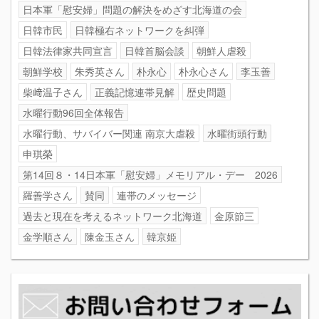
日本軍「慰安婦」問題の解決をめざす北海道の会
日韓市民
日韓極右ネットワークを糾弾
日韓法律家共同宣言
日韓首脳会談
朝鮮人虐殺
朝鮮学校
朱秀英さん
朴永心
朴永心さん
李玉善
柴﨑温子さん
正義記憶連帯見解
歴史問題
水曜行動96回全体報告
水曜行動、サバイバー関連 南京大虐殺
水曜街頭行動
申琪榮
第14回８・14日本軍「慰安婦」メモリアル・デー 2026
羅善学さん
賛同
連帯のメッセージ
過去と現在を考えるネットワーク北海道
金原節三
金学順さん
陳金玉さん
韓京姫