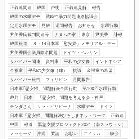
正義連関連
韓国
声明
正義連見解
報告
韓国の水曜デモ
戦時性暴力問題連絡協議会
定期水曜デモ
見解
週間報告
お知らせ
水曜行動
尹美香氏裁判関連等
ナヌムの家
東京
尹美香
訃報
韓国報道
８・14日本軍「慰安婦」メモリアル・デー
尹美香国会議員除名問題
ドイツ・ベルリン
サバイバー関連
資料庫
平和の少女像
インドネシア
金福童
平和の少女像（碑）
抗議
金福童の希望
サバイバー報告
フィリピン
月間報告
日本軍｢慰安婦」問題解決全国行動
第100回水曜行動
裁判
日本
「慰安婦」問題を考える会・神戸
チンダさん
リラ・ピリピーナ
水曜デモ
ドイツ
日本軍「慰安婦」問題解決ひろしまネットワーク
正義連
中国
報道
緊急支援プロジェクト2021（南スラウェシ）
メッセージ
沖縄
要請
お願い
アメリカ
上映会