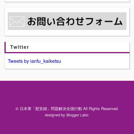
Twitter
Tweets by ianfu_kaiketsu
© 日本軍「慰安婦」問題解決全国行動 All Rights Reserved.
designed by
Blogger Labo