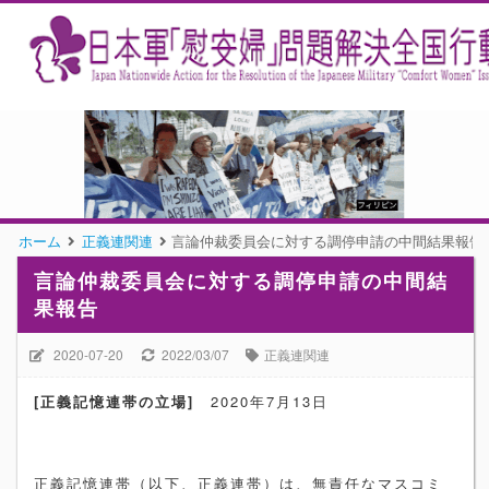
ホーム
正義連関連
言論仲裁委員会に対する調停申請の中間結果報告
言論仲裁委員会に対する調停申請の中間結
果報告
2020-07-20
2022/03/07
正義連関連
[
正義記憶連帯の立場
]
2020
年
7
月
13
日
正義記憶連帯（以下、正義連帯）は、無責任なマスコミ