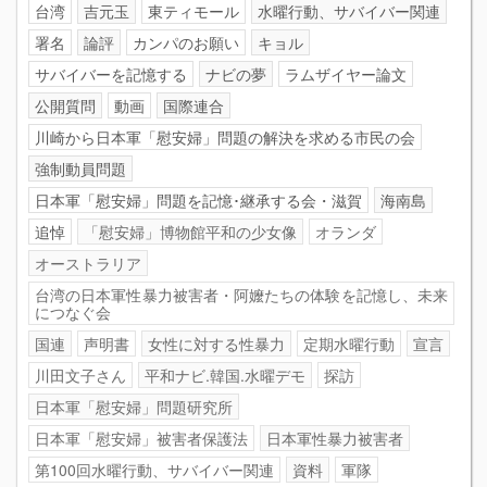
台湾
吉元玉
東ティモール
水曜行動、サバイバー関連
署名
論評
カンパのお願い
キョル
サバイバーを記憶する
ナビの夢
ラムザイヤー論文
公開質問
動画
国際連合
川崎から日本軍「慰安婦」問題の解決を求める市民の会
強制動員問題
日本軍「慰安婦」問題を記憶･継承する会・滋賀
海南島
追悼
「慰安婦」博物館平和の少女像
オランダ
オーストラリア
台湾の日本軍性暴力被害者・阿嬤たちの体験を記憶し、未来
につなぐ会
国連
声明書
女性に対する性暴力
定期水曜行動
宣言
川田文子さん
平和ナビ.韓国.水曜デモ
探訪
日本軍「慰安婦」問題研究所
日本軍「慰安婦」被害者保護法
日本軍性暴力被害者
第100回水曜行動、サバイバー関連
資料
軍隊