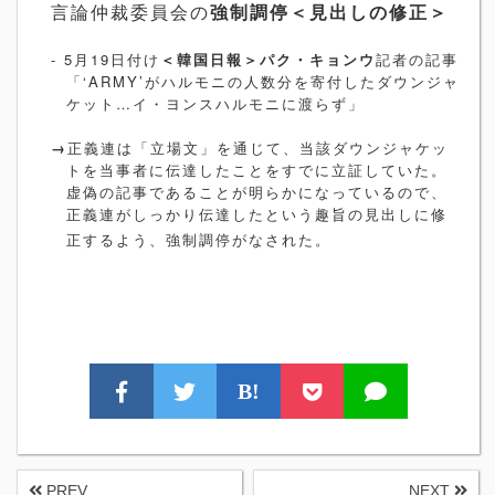
言論仲裁委員会の
強制調停＜見出しの修正＞
- 5
月
19
日付け
＜韓国日報＞パク・キョンウ
記者の記事
「
‘
ARMY
’
がハルモニの人数分を寄付したダウンジャ
ケット…イ・ヨンスハルモニに渡らず」
→
正義連は「立場文」を通じて、当該ダウンジャケッ
トを当事者に伝達したことをすでに立証していた。
虚偽の記事であることが明らかになっているので、
正義連がしっかり伝達したという趣旨の見出しに修
正するよう、強制調停がなされた。
B!
PREV
NEXT