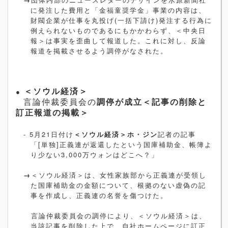
に発注した費用と「金福童奨学金」事業の内容は、
財閥企業が仕事を丸投げ
(
一括下請け
)
発注する行為に
例えられないものであるにもかかわらず、＜中央日
報＞は事実を歪曲して報道した。これに対し、反論
報道を掲載させるよう調停がなされた。
●
＜ソウル経済＞
言論仲裁委員会の
調停が成立＜記事の削除と
訂正報道の掲載＞
- 5
月
21
日付け
＜ソウル経済＞ホ・ジン
記者の記事
「
[
単独
]
正義連が返還したという国庫補助金、帳簿よ
り少ない
3,000
万ウォンはどこへ？」
→
＜ソウル経済＞は、女性家族部から正義連が受領し
た国庫補助金の金額について、根拠のない虚偽の記
事を作成し、正義連の名誉を傷つけた。
言論仲裁委員会の調停により、＜ソウル経済＞は、
当該記事を削除した上で、自社ホームページに訂正