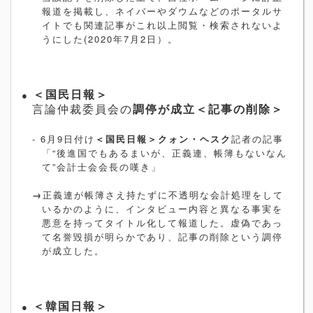
報道を掲載し、ネイバーやダウムなどのポータルサ
イトでも関連記事がこれ以上閲覧・検索されないよ
うにした
(2020
年
7
月
2
日）。
●
＜国民日報＞
言論仲裁委員会の
調停が成立＜記事の削除＞
- 6
月
9
日付け
＜国民日報＞クォン・ヘスク
記者の記事
「
“
後進国でもあるまいが、正義連、帳簿もないなん
て
”
会計士会会長の嘆き」
→
正義連が帳簿さえ持たずに不透明な会計処理をして
いるかのように、インタビュー内容と異なる事実を
悪意を持ってタイトル化して報道した。虚偽であっ
て名誉毀損が明らかであり、記事の削除という調停
が成立した。
●
＜韓国日報＞