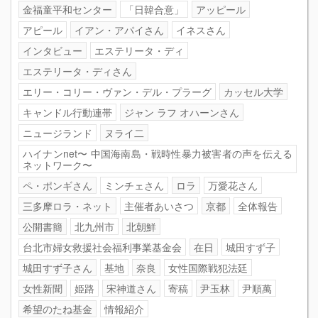
金福童平和センター
「日韓合意」
アッピール
アピール
イアン・アパイさん
イネスさん
インタビュー
エステリータ・ディ
エステリータ・ディさん
エリー・コリー・ヴァン・デル・プラーグ
カッセル大学
キャンドル行動連帯
ジャン ラフ オハーンさん
ニュージランド
ヌライ二
ハイナンnet〜 中国海南島・戦時性暴力被害者の声を伝える
ネットワーク〜
ペ・ポンギさん
ミンチェさん
ロラ
万愛花さん
三多摩ロラ・ネット
主催者あいさつ
京都
全体報告
公開書簡
北九州市
北朝鮮
台北市婦女救援社会福利事業基金会
在日
城田すず子
城田すず子さん
基地
奈良
女性国際戦犯法廷
女性新聞
姫路
宋神道さん
寄稿
尹玉林
尹順萬
希望のたね基金
情報紹介