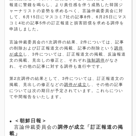
報道に警鐘を鳴らし、より責任感を伴う成熟した韓国ジ
ャーナリストの姿勢を求めるべく、言論仲裁委員会に対
して、
6
月
15
日にマスコミ
7
社の記事
8
件、
6
月
25
日にマス
コミ
4
社の記事
5
件の訂正報道と損害賠償を求める調停を
申請しました。
言論仲裁委員会の
1
次調停の結果、
2
件については、記事
の削除および訂正報道文の掲載、記事の削除という
調停
が成立
し、
3
件については、訂正報道文の掲載、反論報道
文の掲載、見出しの修正と、それぞれ
強制調停
がなさ
れ、その他の記事に対する調停も進行中です。
第
2
次調停の結果として、
3
件については、訂正報道文の
掲載、見出しの修正などの
調停が成立
し、その他の記事
については次の期日が予定されています。これらについ
て中間報告をいたします。
●
＜朝鮮日報＞
言論仲裁委員会の
調停が成立「訂正報道の掲
載」