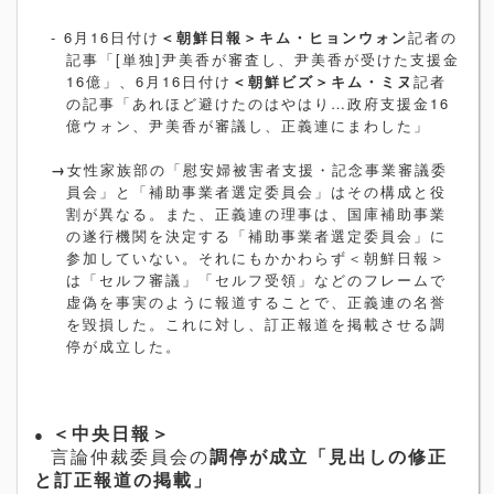
- 6
月
16
日付け
＜朝鮮日報＞キム・ヒョンウォン
記者の
記事「
[
単独
]
尹美香が審査し、尹美香が受けた支援金
16
億」、
6
月
16
日付け
＜朝鮮ビズ＞キム・ミヌ
記者
の記事「あれほど避けたのはやはり…政府支援金
16
億ウォン、尹美香が審議し、正義連にまわした」
→
女性家族部の「慰安婦被害者支援・記念事業審議委
員会」と「補助事業者選定委員会」はその構成と役
割が異なる。また、正義連の理事は、国庫補助事業
の遂行機関を決定する「補助事業者選定委員会」に
参加していない。それにもかかわらず＜朝鮮日報＞
は「セルフ審議」「セルフ受領」などのフレームで
虚偽を事実のように報道することで、正義連の名誉
を毀損した。これに対し、訂正報道を掲載させる調
停が成立した。
●
＜中央日報＞
言論仲裁委員会の
調停が成立「見出しの修正
と訂正報道の掲載」