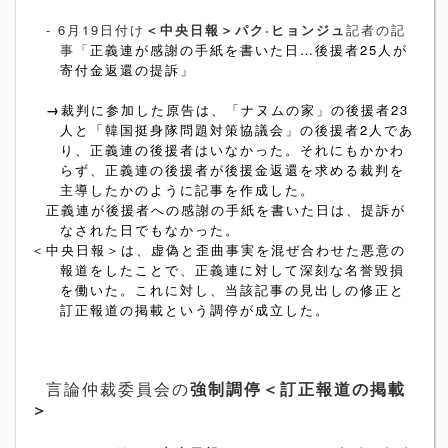
- 6
月
19
日付け
＜中央日報＞パク·ヒョンジュ
記者の記
事「
正義連が感謝の手紙を書いた日…後援者
25
人が
寄付金返還の提訴」
→
裁判に参加した原告は、「ナヌムの家」の後援者
23
人と「韓国挺身隊問題対策協議会」の後援者
2
人であ
り、正義連の後援者はいなかった。それにもかかわ
らず、正義連の後援者が後援金返還を求める裁判を
主導したかのように記事を作成した。
正義連が後援者への感謝の手紙を書いた日は、提訴が
なされた日でもなかった。
＜中央日報＞は、虚偽と歪曲事実を混ぜ合わせた悪意の
報道をしたことで、正義連に対して深刻な名誉毀損
を働いた。これに対し、当該記事の見出しの修正と
訂正報道の掲載という調停が成立した。
言論仲裁委員会の
強制調停＜訂正報道の掲載
＞