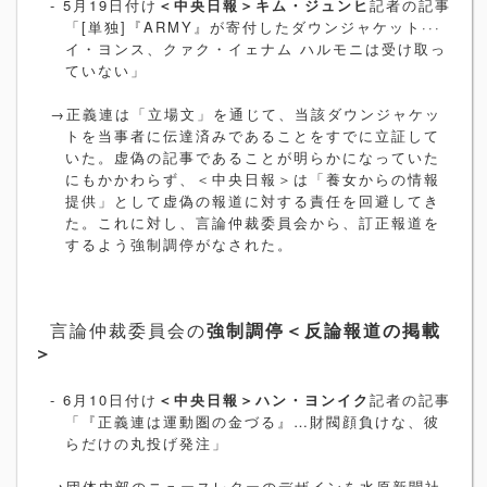
- 5
月
19
日付け
＜中央日報＞キム・ジュンヒ
記者の記事
「
[
単独
]
『
ARMY
』が寄付したダウンジャケット···
イ・ヨンス、クァク・イェナム ハルモニは受け取っ
ていない」
→正義連は「立場文」を通じて、当該ダウンジャケッ
トを当事者に伝達済みであることをすでに立証して
いた。虚偽の記事であることが明らかになっていた
にもかかわらず、＜中央日報＞は「養女からの情報
提供」として虚偽の報道に対する責任を回避してき
た。これに対し、言論仲裁委員会から、訂正報道を
するよう強制調停がなされた。
言論仲裁委員会の
強制調停＜反論報道の掲載
＞
- 6
月
10
日付け
＜中央日報＞ハン・ヨンイク
記者の記事
「『正義連は運動圏の金づる』…財閥顔負けな、彼
らだけの丸投げ発注」
→
団体内部のニュースレターのデザインを水原新聞社