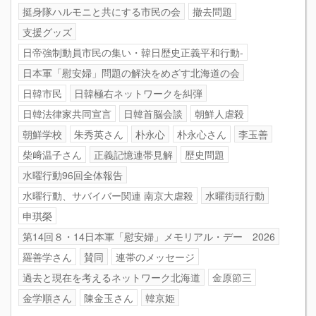
挺身隊ハルモニと共にする市民の会
撤去問題
支援グッズ
日帝強制動員市民の集い・韓日歴史正義平和行動-
日本軍「慰安婦」問題の解決をめざす北海道の会
日韓市民
日韓極右ネットワークを糾弾
日韓法律家共同宣言
日韓首脳会談
朝鮮人虐殺
朝鮮学校
朱秀英さん
朴永心
朴永心さん
李玉善
柴﨑温子さん
正義記憶連帯見解
歴史問題
水曜行動96回全体報告
水曜行動、サバイバー関連 南京大虐殺
水曜街頭行動
申琪榮
第14回８・14日本軍「慰安婦」メモリアル・デー 2026
羅善学さん
賛同
連帯のメッセージ
過去と現在を考えるネットワーク北海道
金原節三
金学順さん
陳金玉さん
韓京姫