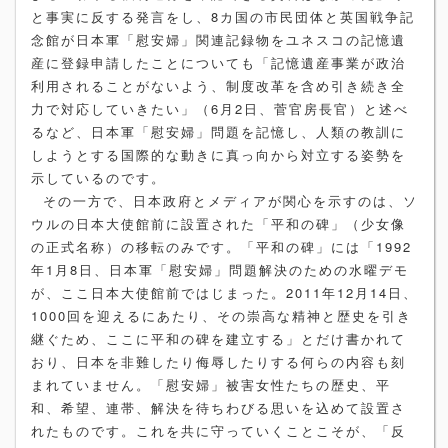
と事実に反する発言をし、8カ国の市民団体と英国戦争記
念館が日本軍「慰安婦」関連記録物をユネスコの記憶遺
産に登録申請したことについても「記憶遺産事業が政治
利用されることがないよう、制度改革を含め引き続き全
力で対応していきたい」（6月2日、菅官房長官）と述べ
るなど、日本軍「慰安婦」問題を記憶し、人類の教訓に
しようとする国際的な動きに真っ向から対立する姿勢を
示しているのです。
その一方で、日本政府とメディアが関心を示すのは、ソ
ウルの日本大使館前に設置された「平和の碑」（少女像
の正式名称）の移転のみです。「平和の碑」には「1992
年1月8日、日本軍「慰安婦」問題解決のための水曜デモ
が、ここ日本大使館前ではじまった。2011年12月14日、
1000回を迎えるにあたり、その崇高な精神と歴史を引き
継ぐため、ここに平和の碑を建立する」とだけ書かれて
おり、日本を非難したり侮辱したりする何らの内容も刻
まれていません。「慰安婦」被害女性たちの歴史、平
和、希望、連帯、解決を待ちわびる思いを込めて設置さ
れたものです。これを共に守っていくことこそが、「反