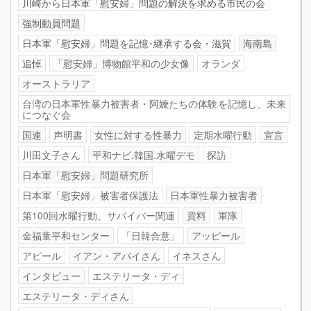
川崎から日本軍「慰安婦」問題の解決を求める市民の会
強制動員問題
日本軍「慰安婦」問題を記憶･継承する会・滋賀
海南島
追悼
「慰安婦」博物館平和の少女像
オランダ
オーストラリア
台湾の日本軍性暴力被害者・阿嬤たちの体験を記憶し、未来
につなぐ会
国連
声明書
女性に対する性暴力
定期水曜行動
宣言
川田文子さん
平和ナビ.韓国.水曜デモ
探訪
日本軍「慰安婦」問題研究所
日本軍「慰安婦」被害者保護法
日本軍性暴力被害者
第100回水曜行動、サバイバー関連
資料
軍隊
金福童平和センター
「日韓合意」
アッピール
アピール
イアン・アパイさん
イネスさん
インタビュー
エステリータ・ディ
エステリータ・ディさん