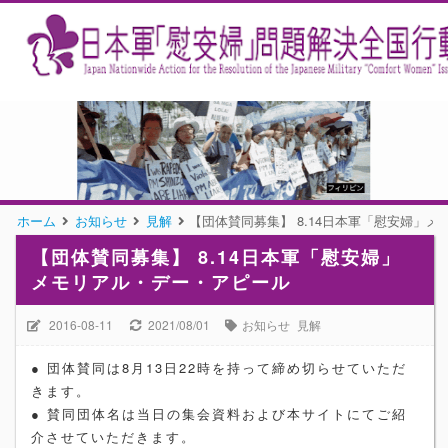
ホーム
お知らせ
見解
【団体賛同募集】 8.14日本軍「慰安婦」
【団体賛同募集】 8.14日本軍「慰安婦」
メモリアル・デー・アピール
2016-08-11
2021/08/01
お知らせ
見解
● 団体賛同は8月13日22時を持って締め切らせていただ
きます。
● 賛同団体名は当日の集会資料および本サイトにてご紹
介させていただきます。