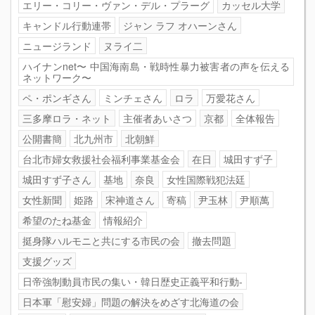
エリー・コリー・ヴァン・デル・プラーグ
カッセル大学
キャンドル行動連帯
ジャン ラフ オハーンさん
ニュージランド
ヌライ二
ハイナンnet〜 中国海南島・戦時性暴力被害者の声を伝える
ネットワーク〜
ペ・ポンギさん
ミンチェさん
ロラ
万愛花さん
三多摩ロラ・ネット
主催者あいさつ
京都
全体報告
公開書簡
北九州市
北朝鮮
台北市婦女救援社会福利事業基金会
在日
城田すず子
城田すず子さん
基地
奈良
女性国際戦犯法廷
女性新聞
姫路
宋神道さん
寄稿
尹玉林
尹順萬
希望のたね基金
情報紹介
挺身隊ハルモニと共にする市民の会
撤去問題
支援グッズ
日帝強制動員市民の集い・韓日歴史正義平和行動-
日本軍「慰安婦」問題の解決をめざす北海道の会