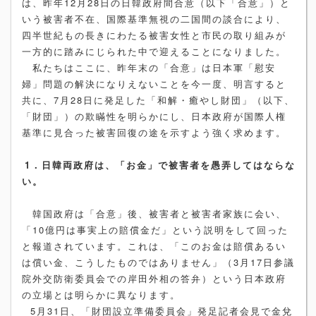
は、昨年12月28日の日韓政府間合意（以下「合意」）と
いう被害者不在、国際基準無視の二国間の談合により、
四半世紀もの長きにわたる被害女性と市民の取り組みが
一方的に踏みにじられた中で迎えることになりました。
私たちはここに、昨年末の「合意」は日本軍「慰安
婦」問題の解決になりえないことを今一度、明言すると
共に、7月28日に発足した「和解・癒やし財団」（以下、
「財団」）の欺瞞性を明らかにし、日本政府が国際人権
基準に見合った被害回復の途を示すよう強く求めます。
1．日韓両政府は、「お金」で被害者を愚弄してはならな
い。
韓国政府は「合意」後、被害者と被害者家族に会い、
「10億円は事実上の賠償金だ」という説明をして回った
と報道されています。これは、「このお金は賠償あるい
は償い金、こうしたものではありません」（3月17日参議
院外交防衛委員会での岸田外相の答弁）という日本政府
の立場とは明らかに異なります。
5月31日、「財団設立準備委員会」発足記者会見で金兌