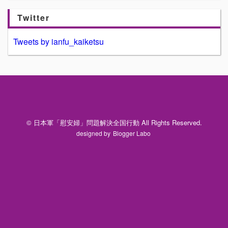
Twitter
Tweets by ianfu_kaiketsu
© 日本軍「慰安婦」問題解決全国行動 All Rights Reserved.
designed by
Blogger Labo