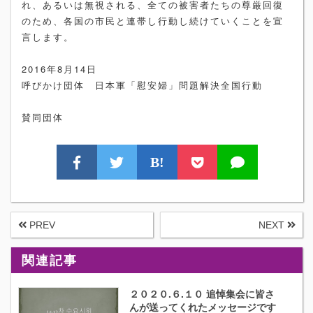
れ、あるいは無視される、全ての被害者たちの尊厳回復
のため、各国の市民と連帯し行動し続けていくことを宣
言します。
2016年8月14日
呼びかけ団体 日本軍「慰安婦」問題解決全国行動
賛同団体
B!
PREV
NEXT
関連記事
２０２０.６.１０ 追悼集会に皆さ
んが送ってくれたメッセージです