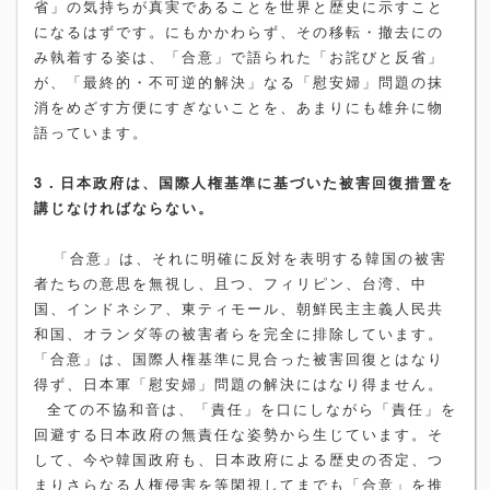
省」の気持ちが真実であることを世界と歴史に示すこと
になるはずです。にもかかわらず、その移転・撤去にの
み執着する姿は、「合意」で語られた「お詫びと反省」
が、「最終的・不可逆的解決」なる「慰安婦」問題の抹
消をめざす方便にすぎないことを、あまりにも雄弁に物
語っています。
3．日本政府は、国際人権基準に基づいた被害回復措置を
講じなければならない。
「合意」は、それに明確に反対を表明する韓国の被害
者たちの意思を無視し、且つ、フィリピン、台湾、中
国、インドネシア、東ティモール、朝鮮民主主義人民共
和国、オランダ等の被害者らを完全に排除しています。
「合意」は、国際人権基準に見合った被害回復とはなり
得ず、日本軍「慰安婦」問題の解決にはなり得ません。
全ての不協和音は、「責任」を口にしながら「責任」を
回避する日本政府の無責任な姿勢から生じています。そ
して、今や韓国政府も、日本政府による歴史の否定、つ
まりさらなる人権侵害を等閑視してまでも「合意」を推