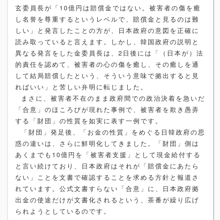
玄委員長が「10億円は賠償金ではない。被害者の傷を癒
し名誉を尊重するというレベルで、賠償金と見るのは難
しい」と発言したことの方が、日本政府の意図を正確に
読み取っていると言えます。しかし、韓国政府の説明と
異なる発言をした金委員長は、2日後には「（日本が）法
的責任を認めて、被害者の心の傷を癒し、その癒しを通
して結局賠償したという、そういう意味で拠出すると見
ればいい」と苦しい弁明に転じました。
まさに、被害者不在のまま政府間での政治決着を急いだ
「合意」のほころびが現れた事例で、被害者を欺き愚弄
する「財団」の性質を如実に表す一例です。
「財団」発足後、「お金の性質」をめぐる日韓政府の思
惑の違いは、さらに鮮明化してきました。「財団」側は
あくまでも10億円を「被害者支援」として現金給付する
と言い続けており、日本政府はそれが「賠償金にあたら
ない」ことを文書で確認することを求める方針と報道さ
れています。公式文書すらない「合意」に、日本政府拠
出金の使途だけが文書化されるという、茶番が繰り広げ
られようとしているのです。