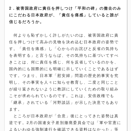
2．被害国政府に責任を押しつけ「平和の碑」の撤去のみ
にこだわる日本政府が、「責任を痛感」していると誰が
信じるだろうか。
何よりも恥ずかしく許しがたいのは、被害国政府に責
任を押しつけて高みの見物を決め込む日本政府の姿勢で
す。「責任を痛感」し「心からのお詫びと反省の気持ち
を表明する」と言うならば、その気持ちに基づいてすべ
きことは、何に責任を感じ、何を反省しているのかを、
国内的にも国際的にも明確に示していくことであるはず
です。つまり、日本軍「慰安婦」問題の歴史的事実を究
明し、その事実を人々に知らせ教育し、二度と同じこと
が繰り返されないように教訓にしていくための取り組み
こそが求められているのです。これは、安倍政権でも
「継承」されている「河野談話」が示した決意でもあり
ます。
ところが日本政府が「合意」後にとってきた姿勢は真
逆です。2月の国連女子差別撤廃委員会では「軍や官憲に
よるいわゆる強制連行を確認できる資料はなかった」等