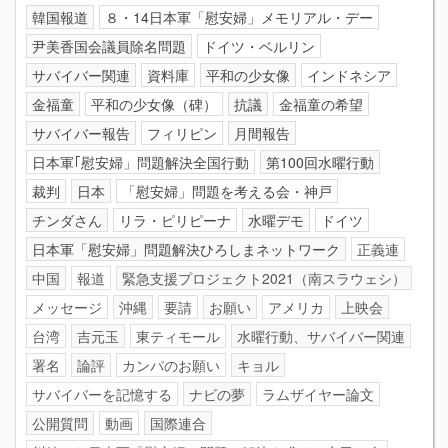
韓国報道
８・14日本軍「慰安婦」メモリアル・デー
尹美香国会議員除名問題
ドイツ・ベルリン
サバイバー関連
資料庫
平和の少女像
インドネシア
金福童
平和の少女像（碑）
抗議
金福童の希望
サバイバー報告
フィリピン
月間報告
日本軍｢慰安婦」問題解決全国行動
第100回水曜行動
裁判
日本
「慰安婦」問題を考える会・神戸
チンダさん
リラ・ピリピーナ
水曜デモ
ドイツ
日本軍「慰安婦」問題解決ひろしまネットワーク
正義連
中国
報道
緊急支援プロジェクト2021（南スラウェシ）
メッセージ
沖縄
要請
お願い
アメリカ
上映会
台湾
吉元玉
東ティモール
水曜行動、サバイバー関連
署名
論評
カンパのお願い
キョル
サバイバーを記憶する
ナビの夢
ラムザイヤー論文
公開質問
動画
国際連合