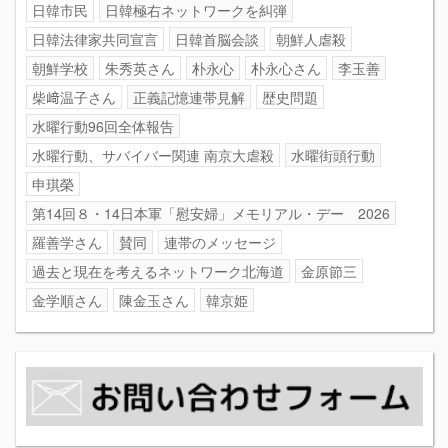
日韓市民
日韓極右ネットワークを糾弾
日韓法律家共同宣言
日韓首脳会談
朝鮮人虐殺
朝鮮学校
朱秀英さん
朴永心
朴永心さん
李玉善
柴﨑温子さん
正義記憶連帯見解
歴史問題
水曜行動96回全体報告
水曜行動、サバイバー関連 南京大虐殺
水曜街頭行動
申琪榮
第14回８・14日本軍「慰安婦」メモリアル・デー 2026
羅善学さん
賛同
連帯のメッセージ
過去と現在を考えるネットワーク北海道
金原節三
金学順さん
陳金玉さん
韓京姫