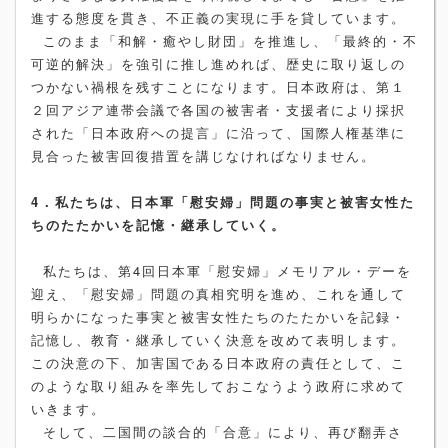
進する態度を貫き、不正義の実現に手を貸しています。
このまま「和解・癒やし財団」を推進し、「最終的・不
可逆的解決」を強引に推し進めれば、歴史に取り返しの
つかない禍根を残すことになります。日本政府は、第１
２回アジア連帯会議で各国の被害者・支援者により採択
された「日本政府への提言」に沿って、国際人権基準に
見合った被害回復措置を講じなければなりません。
4．私たちは、日本軍「慰安婦」問題の事実と被害女性た
ちのたたかいを記憶・継承していく。
私たちは、第4回日本軍「慰安婦」メモリアル・デーを
迎え、「慰安婦」問題の真相究明を進め、これを通して
明らかになった事実と被害女性たちのたたかいを記録・
記憶し、教育・継承していく決意を改めて表明します。
この決意の下、加害国である日本政府の責任として、こ
のような取り組みを率先しておこなうよう政府に求めて
いきます。
そして、二国間の談合的「合意」により、再び翻弄さ