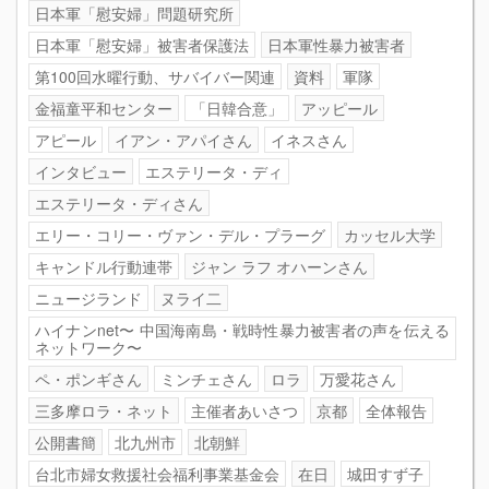
日本軍「慰安婦」問題研究所
日本軍「慰安婦」被害者保護法
日本軍性暴力被害者
第100回水曜行動、サバイバー関連
資料
軍隊
金福童平和センター
「日韓合意」
アッピール
アピール
イアン・アパイさん
イネスさん
インタビュー
エステリータ・ディ
エステリータ・ディさん
エリー・コリー・ヴァン・デル・プラーグ
カッセル大学
キャンドル行動連帯
ジャン ラフ オハーンさん
ニュージランド
ヌライ二
ハイナンnet〜 中国海南島・戦時性暴力被害者の声を伝える
ネットワーク〜
ペ・ポンギさん
ミンチェさん
ロラ
万愛花さん
三多摩ロラ・ネット
主催者あいさつ
京都
全体報告
公開書簡
北九州市
北朝鮮
台北市婦女救援社会福利事業基金会
在日
城田すず子