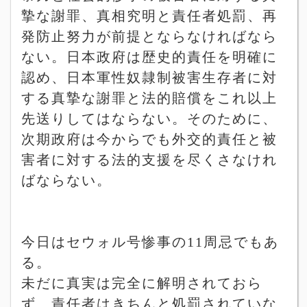
摯な謝罪、真相究明と責任者処罰、再
発防止努力が前提とならなければなら
ない。日本政府は歴史的責任を明確に
認め、日本軍性奴隷制被害生存者に対
する真摯な謝罪と法的賠償をこれ以上
先送りしてはならない。そのために、
次期政府は今からでも外交的責任と被
害者に対する法的支援を尽くさなけれ
ばならない。
今日はセウォル号惨事の
11
周忌でもあ
る。
未だに真実は完全に解明されておら
ず、責任者はきちんと処罰されていな