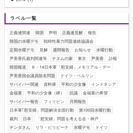
ラベル一覧
正義連関連
韓国
声明
正義連見解
報告
韓国の水曜デモ
戦時性暴力問題連絡協議会
定期水曜デモ
見解
週間報告
お知らせ
水曜行動
尹美香氏裁判関連等
ナヌムの家
東京
尹美香
訃報
韓国報道
８・14日本軍「慰安婦」メモリアル・デー
尹美香国会議員除名問題
ドイツ・ベルリン
サバイバー関連
資料庫
平和の少女像
インドネシア
金福童
平和の少女像（碑）
抗議
金福童の希望
サバイバー報告
フィリピン
月間報告
日本軍｢慰安婦」問題解決全国行動
第100回水曜行動
裁判
日本
「慰安婦」問題を考える会・神戸
チンダさん
リラ・ピリピーナ
水曜デモ
ドイツ