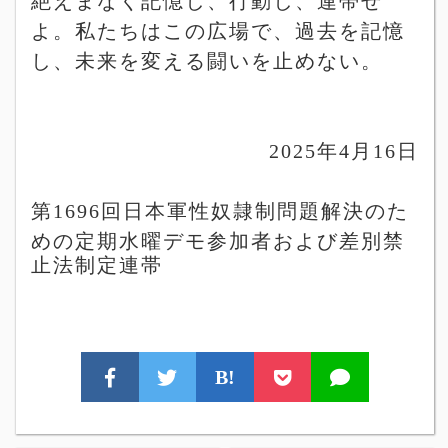
絶えまなく記憶し、行動し、連帯せ
よ。私たちはこの広場で、過去を記憶
し、未来を変える闘いを止めない。
2025
年
4
月
16
日
第
1696
回日本軍性奴隷制問題解決のた
めの定期水曜デモ参加者および
差別禁
止法制定連帯
B!