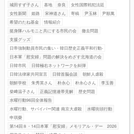
城田すず子さん
基地
奈良
女性国際戦犯法廷
女性新聞
姫路
宋神道さん
寄稿
尹玉林
尹順萬
希望のたね基金
情報紹介
挺身隊ハルモニと共にする市民の会
撤去問題
支援グッズ
日帝強制動員市民の集い・韓日歴史正義平和行動-
日本軍「慰安婦」問題の解決をめざす北海道の会
日韓市民
日韓極右ネットワークを糾弾
日韓法律家共同宣言
日韓首脳会談
朝鮮人虐殺
朝鮮学校
朱秀英さん
朴永心
朴永心さん
李玉善
柴﨑温子さん
正義記憶連帯見解
歴史問題
水曜行動96回全体報告
水曜行動、サバイバー関連 南京大虐殺
水曜街頭行動
申琪榮
第14回８・14日本軍「慰安婦」メモリアル・デー 2026