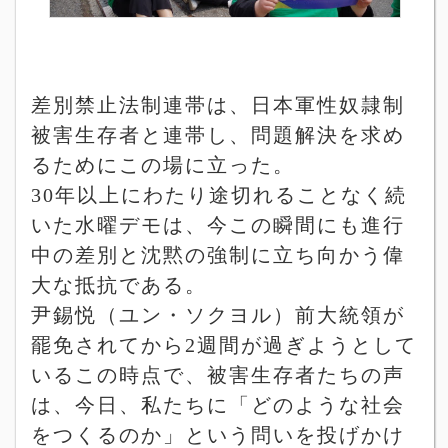
差別禁止法制連帯は、日本軍性奴隷制
被害生存者と連帯し、問題解決を求め
るためにこの場に立った。
30
年以上にわたり途切れることなく続
いた水曜デモは、今この瞬間にも進行
中の差別と沈黙の強制に立ち向かう偉
大な抵抗である。
尹錫悦（ユン・ソクヨル）前大統領が
罷免されてから
2
週間が過ぎようとして
いるこの時点で、被害生存者たちの声
は、今日、私たちに「どのような社会
をつくるのか」という問いを投げかけ