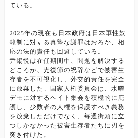
ている。
2025
年の現在も日本政府は日本軍性奴
隷制に対する真摯な謝罪はおろか、相
応の法的責任も回避している。
尹錫悦は在任期間中、問題を解決する
どころか、光復節の祝辞などで被害生
存者を不可視化し、外交的責任を完全
に放棄した。国家人権委員会は、水曜
デモに対するヘイト集会を積極的に庇
護し、少数者の人権を保護すべき義務
を放棄しただけでなく、毎週街頭に立
つしかなかった被害生存者たちに刃を
突き付けた。