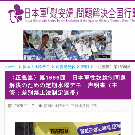
ホーム
韓国の水曜デモ
正義連見解
声明
〈正義連〉第1696
〈正義連〉第1696回 日本軍性奴隷制問題
解決のための定期水曜デモ 声明書（主
管：差別禁止法制定連帯）
2025-04-17
韓国の水曜デモ
正義連見解
声明