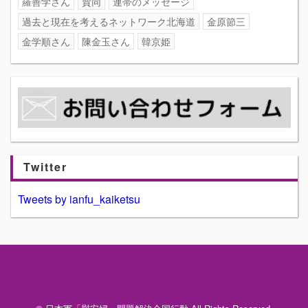
羅善学さん
賛同
連帯のメッセージ
過去と現在を考えるネットワーク北海道
金原節三
金学順さん
陳金玉さん
韓京姫
Twitter
Tweets by ianfu_kaiketsu