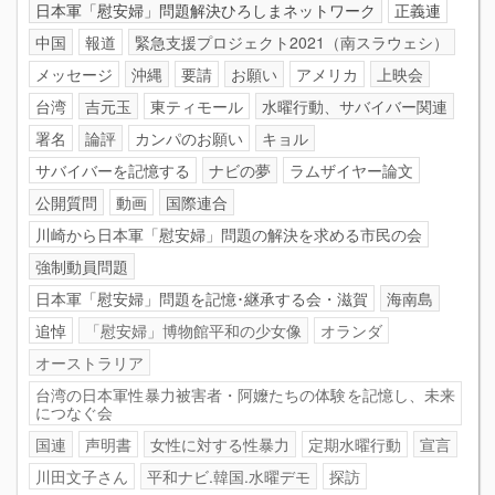
日本軍「慰安婦」問題解決ひろしまネットワーク
正義連
中国
報道
緊急支援プロジェクト2021（南スラウェシ）
メッセージ
沖縄
要請
お願い
アメリカ
上映会
台湾
吉元玉
東ティモール
水曜行動、サバイバー関連
署名
論評
カンパのお願い
キョル
サバイバーを記憶する
ナビの夢
ラムザイヤー論文
公開質問
動画
国際連合
川崎から日本軍「慰安婦」問題の解決を求める市民の会
強制動員問題
日本軍「慰安婦」問題を記憶･継承する会・滋賀
海南島
追悼
「慰安婦」博物館平和の少女像
オランダ
オーストラリア
台湾の日本軍性暴力被害者・阿嬤たちの体験を記憶し、未来
につなぐ会
国連
声明書
女性に対する性暴力
定期水曜行動
宣言
川田文子さん
平和ナビ.韓国.水曜デモ
探訪