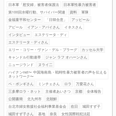
日本軍「慰安婦」被害者保護法
日本軍性暴力被害者
第100回水曜行動、サバイバー関連
資料
軍隊
金福童平和センター
「日韓合意」
アッピール
アピール
イアン・アパイさん
イネスさん
インタビュー
エステリータ・ディ
エステリータ・ディさん
エリー・コリー・ヴァン・デル・プラーグ
カッセル大学
キャンドル行動連帯
ジャン ラフ オハーンさん
ニュージランド
ヌライ二
ハイナンnet〜 中国海南島・戦時性暴力被害者の声を伝える
ネットワーク〜
ペ・ポンギさん
ミンチェさん
ロラ
万愛花さん
三多摩ロラ・ネット
主催者あいさつ
京都
全体報告
公開書簡
北九州市
北朝鮮
台北市婦女救援社会福利事業基金会
在日
城田すず子
城田すず子さん
基地
奈良
女性国際戦犯法廷