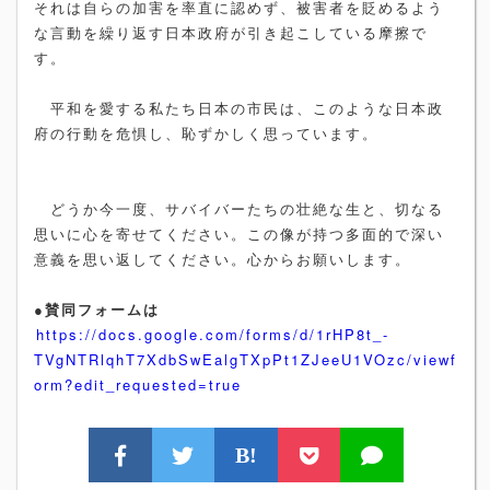
それは自らの加害を率直に認めず、被害者を貶めるよう
な言動を繰り返す日本政府が引き起こしている摩擦で
す。
平和を愛する私たち日本の市民は、このような日本政
府の行動を危惧し、恥ずかしく思っています。
どうか今一度、サバイバーたちの壮絶な生と、切なる
思いに心を寄せてください。この像が持つ多面的で深い
意義を思い返してください。心からお願いします。
●賛同フォームは
https://docs.google.com/forms/d/1rHP8t_-
TVgNTRlqhT7XdbSwEalgTXpPt1ZJeeU1VOzc/viewf
orm?edit_requested=true
B!