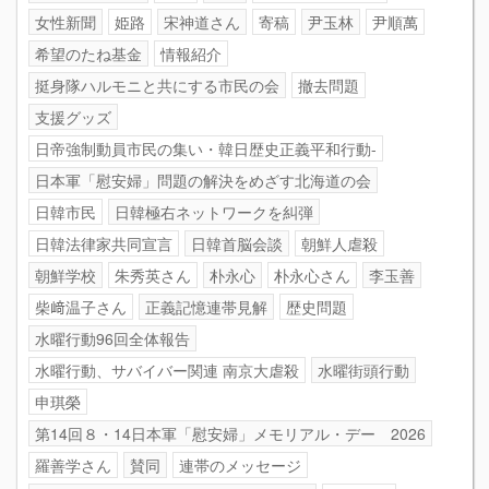
女性新聞
姫路
宋神道さん
寄稿
尹玉林
尹順萬
希望のたね基金
情報紹介
挺身隊ハルモニと共にする市民の会
撤去問題
支援グッズ
日帝強制動員市民の集い・韓日歴史正義平和行動-
日本軍「慰安婦」問題の解決をめざす北海道の会
日韓市民
日韓極右ネットワークを糾弾
日韓法律家共同宣言
日韓首脳会談
朝鮮人虐殺
朝鮮学校
朱秀英さん
朴永心
朴永心さん
李玉善
柴﨑温子さん
正義記憶連帯見解
歴史問題
水曜行動96回全体報告
水曜行動、サバイバー関連 南京大虐殺
水曜街頭行動
申琪榮
第14回８・14日本軍「慰安婦」メモリアル・デー 2026
羅善学さん
賛同
連帯のメッセージ