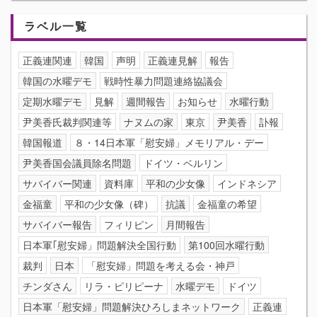
ラベル一覧
正義連関連
韓国
声明
正義連見解
報告
韓国の水曜デモ
戦時性暴力問題連絡協議会
定期水曜デモ
見解
週間報告
お知らせ
水曜行動
尹美香氏裁判関連等
ナヌムの家
東京
尹美香
訃報
韓国報道
８・14日本軍「慰安婦」メモリアル・デー
尹美香国会議員除名問題
ドイツ・ベルリン
サバイバー関連
資料庫
平和の少女像
インドネシア
金福童
平和の少女像（碑）
抗議
金福童の希望
サバイバー報告
フィリピン
月間報告
日本軍｢慰安婦」問題解決全国行動
第100回水曜行動
裁判
日本
「慰安婦」問題を考える会・神戸
チンダさん
リラ・ピリピーナ
水曜デモ
ドイツ
日本軍「慰安婦」問題解決ひろしまネットワーク
正義連