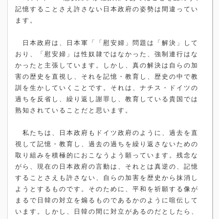
記憶することさえ許さない日本政府の姿勢は間違ってい
ます。
日本政府は、日本軍「「慰安婦」問題は「解決」して
おり、「慰安婦」は性奴隷ではなかった、強制連行はな
かったと主張しています。しかし、真の解決は自らの加
害の歴史を直視し、それを記憶・教育し、歴史の中で教
訓を生かしていくことです。それは、ナチス・ドイツの
過ちを反省し、繰り返し謝罪し、教育している貴国では
熟知されていることだと思います。
私たちは、日本政府もドイツ政府のように、過去を直
視して記憶・教育し、過去の過ちを繰り返さないための
取り組みを積極的におこなうよう願っています。残念な
がら、現在の日本政府の言動は、それとは真逆の、記憶
することさえも許さない、自らの加害を歴史から抹消し
ようとするものです。そのために、平和を祈願する像が
まるで日韓の対立を煽るものであるかのように喧伝して
います。しかし、日韓の間に対立があるのだとしたら、