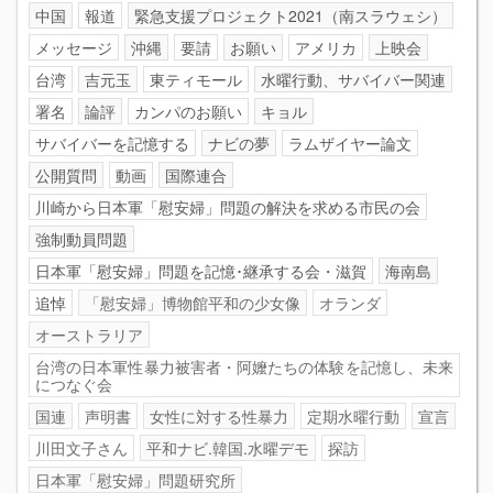
中国
報道
緊急支援プロジェクト2021（南スラウェシ）
メッセージ
沖縄
要請
お願い
アメリカ
上映会
台湾
吉元玉
東ティモール
水曜行動、サバイバー関連
署名
論評
カンパのお願い
キョル
サバイバーを記憶する
ナビの夢
ラムザイヤー論文
公開質問
動画
国際連合
川崎から日本軍「慰安婦」問題の解決を求める市民の会
強制動員問題
日本軍「慰安婦」問題を記憶･継承する会・滋賀
海南島
追悼
「慰安婦」博物館平和の少女像
オランダ
オーストラリア
台湾の日本軍性暴力被害者・阿嬤たちの体験を記憶し、未来
につなぐ会
国連
声明書
女性に対する性暴力
定期水曜行動
宣言
川田文子さん
平和ナビ.韓国.水曜デモ
探訪
日本軍「慰安婦」問題研究所