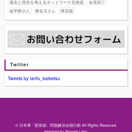
過去と現在を考えるネットワーク北海道
金原節三
金学順さん
陳金玉さん
韓京姫
Twitter
Tweets by ianfu_kaiketsu
© 日本軍「慰安婦」問題解決全国行動 All Rights Reserved.
designed by
Blogger Labo