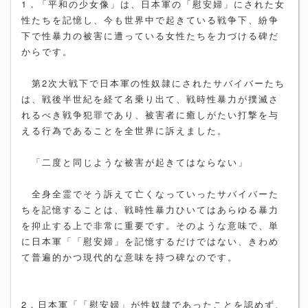
1．「平和の少女像」は、日本軍の「慰安婦」にされた女
性たちを記憶し、今も世界中で起きている戦争下、紛争
下で性暴力の被害に遭っている女性たちを力づける碑だ
からです。
第2次大戦下で日本軍の性奴隷にされたサバイバーたち
は、戦後半世紀を経て名乗り出て、戦時性暴力が撲滅さ
れるべき戦争犯罪であり、被害者に癒しがたい打撃を与
える行為であることを全世界に訴えました。
「二度と同じような被害が起きてはならない」
全身全霊でそう訴えて亡くなっていったサバイバーた
ちを記憶することは、戦時性暴力ひいてはあらゆる暴力
を抑止する上で非常に重要です。そのような意味で、単
に日本軍「「慰安婦」を記憶するだけではない、きわめ
て普遍的かつ現代的な意味を持つ碑なのです。
2．日本軍「「慰安婦」が性奴隷であったことを認めず、