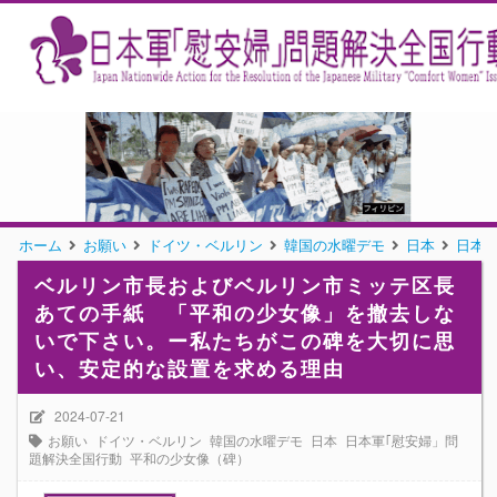
ホーム
お願い
ドイツ・ベルリン
韓国の水曜デモ
日本
日本
ベルリン市長およびベルリン市ミッテ区長
あての手紙 「平和の少女像」を撤去しな
いで下さい。ー私たちがこの碑を大切に思
い、安定的な設置を求める理由
2024-07-21
お願い
ドイツ・ベルリン
韓国の水曜デモ
日本
日本軍｢慰安婦」問
題解決全国行動
平和の少女像（碑）