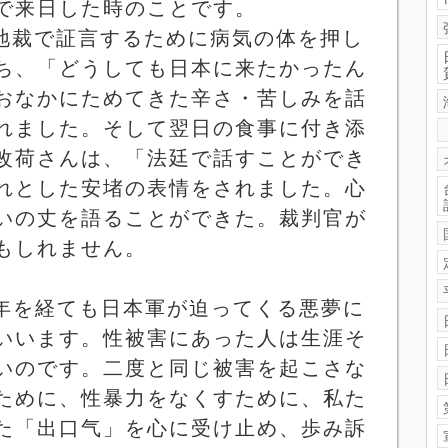
で来日した時のことです。
地裁で証言するために病気の体を押し
ち、「どうしても日本に来たかったん
おなかにためてきた辛さ・苦しみを話
れました。そして翌日の食事に付き添
改荷さんは、「法廷で話すことができ
れとした安堵の表情をされました。心
いの丈を語ることができた。裁判官が
もしれません。
年を経ても日本軍が迫ってくる悪夢に
いいます。性被害にあった人は生涯そ
いのです。二度と同じ被害を起こさな
ために、性暴力をなくすために、私た
た「出口气」を心に受け止め、歩み訴