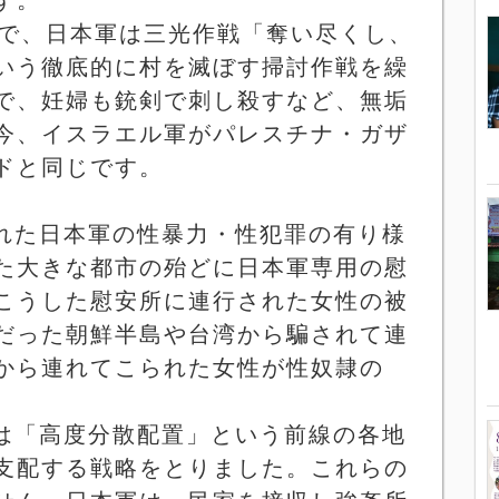
で、日本軍は三光作戦「奪い尽くし、
いう徹底的に村を滅ぼす掃討作戦を繰
で、妊婦も銃剣で刺し殺すなど、無垢
今、イスラエル軍がパレスチナ・ガザ
ドと同じです。
れた日本軍の性暴力・性犯罪の有り様
た大きな都市の殆どに日本軍専用の慰
こうした慰安所に連行された女性の被
だった朝鮮半島や台湾から騙されて連
から連れてこられた女性が性奴隷の
は「高度分散配置」という前線の各地
支配する戦略をとりました。これらの