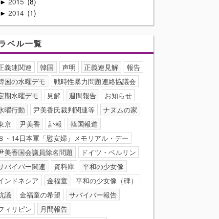
2015
8
►
2014
1
►
ラベル一覧
正義連関連
韓国
声明
正義連見解
報告
韓国の水曜デモ
戦時性暴力問題連絡協議会
定期水曜デモ
見解
週間報告
お知らせ
水曜行動
尹美香氏裁判関連等
ナヌムの家
東京
尹美香
訃報
韓国報道
８・14日本軍「慰安婦」メモリアル・デー
尹美香国会議員除名問題
ドイツ・ベルリン
サバイバー関連
資料庫
平和の少女像
インドネシア
金福童
平和の少女像（碑）
抗議
金福童の希望
サバイバー報告
フィリピン
月間報告