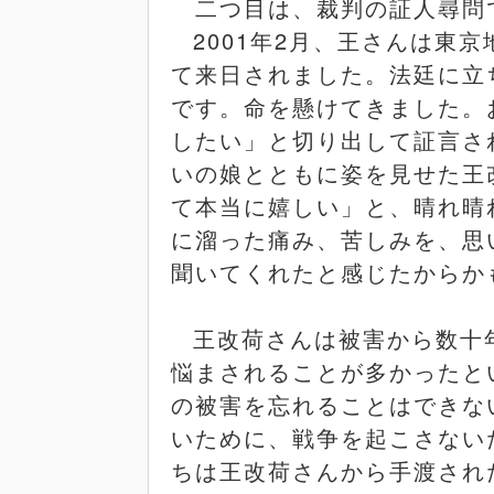
二つ目は、裁判の証人尋問
2001
年
2
月、王さんは東京
て来日されました。法廷に立
です。命を懸けてきました。
したい」と切り出して証言さ
いの娘とともに姿を見せた王
て本当に嬉しい」と、晴れ晴
に溜った痛み、苦しみを、思
聞いてくれたと感じたからか
王改荷さんは被害から数十
悩まされることが多かったと
の被害を忘れることはできな
いために、戦争を起こさない
ちは王改荷さんから手渡され