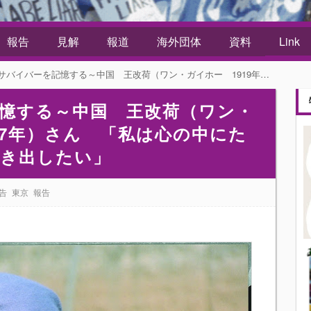
報告
見解
報道
海外団体
資料
Link
を記憶する～中国 王改荷（ワン・ガイホー 1919年～2007年）さん 「私は心の中にたまった苦しさ、怨みを吐き出したい」
憶する～中国 王改荷（ワン・
007年）さん 「私は心の中にた
吐き出したい」
告
東京
報告