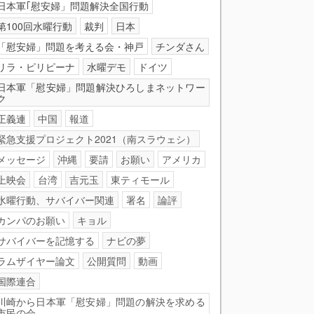
日本軍｢慰安婦」問題解決全国行動
第100回水曜行動
裁判
日本
「慰安婦」問題を考える会・神戸
チンダさん
リラ・ピリピーナ
水曜デモ
ドイツ
日本軍「慰安婦」問題解決ひろしまネットワー
ク
正義連
中国
報道
緊急支援プロジェクト2021（南スラウェシ）
メッセージ
沖縄
要請
お願い
アメリカ
上映会
台湾
吉元玉
東ティモール
水曜行動、サバイバー関連
署名
論評
カンパのお願い
キョル
サバイバーを記憶する
ナビの夢
ラムザイヤー論文
公開質問
動画
国際連合
川崎から日本軍「慰安婦」問題の解決を求める
市民の会