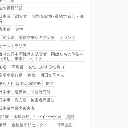
強制動員問題
日本軍「慰安婦」問題を記憶･継承する会・滋
賀
海南島
追悼
「慰安婦」博物館平和の少女像
オランダ
オーストラリア
台湾の日本軍性暴力被害者・阿嬤たちの体験を
記憶し、未来につなぐ会
国連
声明書
女性に対する性暴力
定期水曜行動
宣言
川田文子さん
平和ナビ.韓国.水曜デモ
探訪
日本軍「慰安婦」問題研究所
日本軍「慰安婦」被害者保護法
日本軍性暴力被害者
第100回水曜行動、サバイバー関連
資料
軍隊
金福童平和センター
「日韓合意」