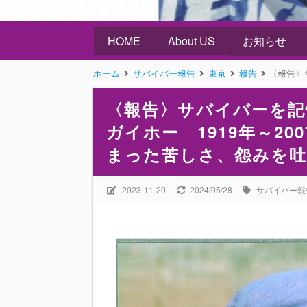
HOME
About US
お知らせ
ホーム
サバイバー報告
東京
報告
〈報告〉サバイバー
〈報告〉サバイバーを記
ガイホー 1919年～2
まった苦しさ、怨みを
2023-11-20
2024/05/28
サバイバー報