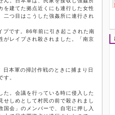
せん。日本軍は、民家を接収し強姦所
カを建てた拠点近くにも連行した女性
。二つ目はこうした強姦所に連行され
イプです。
86
年前に引き起こされた南
性がレイプされ殺されました。「南京
。
、日本軍の掃討作戦のときに捕まり日
です。
した。会議を行っている時に侵入した
見せしめとして村民の前で殺されまし
救国会」のメンバーで、自宅に押し入