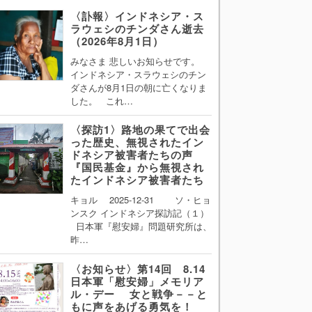
〈訃報〉インドネシア・ス
ラウェシのチンダさん逝去
（2026年8月1日）
みなさま 悲しいお知らせです。
インドネシア・スラウェシのチン
ダさんが8月1日の朝に亡くなりま
した。 これ…
〈探訪1〉路地の果てで出会
った歴史、無視されたイン
ドネシア被害者たちの声
『国民基金』から無視され
たインドネシア被害者たち
キョル 2025-12-31 ソ・ヒョ
ンスク インドネシア探訪記（１）
日本軍『慰安婦』問題研究所は、
昨…
〈お知らせ〉第14回 8.14
日本軍「慰安婦」メモリア
ル・デー 女と戦争－－と
もに声をあげる勇気を！