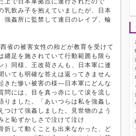
た上で日本軍拠点に連行されたので
の乳飲み子を抱えていましたが、日本
、強姦所に監禁して連日のレイプ、輪
山西省の被害女性の殆どが教育を受けて
は纏足を施されていて行動範囲も限ら
ン）同様、王改荷さんも、日本軍に連
聞いても明確な答えは返ってきません
起きた惨い被害の様―日本軍にどんな
質問には、目を真っ赤にして涙を流し
語りました。「あいつらは私を強姦し
えつけて強姦しました。見世物のよう
みと恥ずかしさで泣けて泣け
骨折して動くことも出来なかった、ど