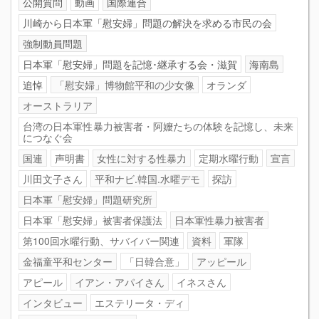
公開質問
動画
国際連合
川崎から日本軍「慰安婦」問題の解決を求める市民の会
強制動員問題
日本軍「慰安婦」問題を記憶･継承する会・滋賀
海南島
追悼
「慰安婦」博物館平和の少女像
オランダ
オーストラリア
台湾の日本軍性暴力被害者・阿嬤たちの体験を記憶し、未来
につなぐ会
国連
声明書
女性に対する性暴力
定期水曜行動
宣言
川田文子さん
平和ナビ.韓国.水曜デモ
探訪
日本軍「慰安婦」問題研究所
日本軍「慰安婦」被害者保護法
日本軍性暴力被害者
第100回水曜行動、サバイバー関連
資料
軍隊
金福童平和センター
「日韓合意」
アッピール
アピール
イアン・アパイさん
イネスさん
インタビュー
エステリータ・ディ