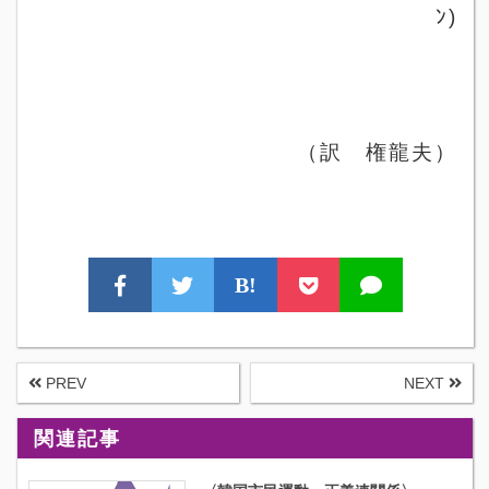
ﾝ
)
（訳 権龍夫）
B!
PREV
NEXT
関連記事