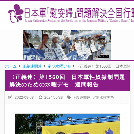
ホーム
正義連関連
定期水曜デモ
〈正義連〉第1560回 日本軍
〈正義連〉第1560回 日本軍性奴隷制問題
解決のための水曜デモ 週間報告
2022-09-08
2024/05/28
正義連関連
定期水曜デモ