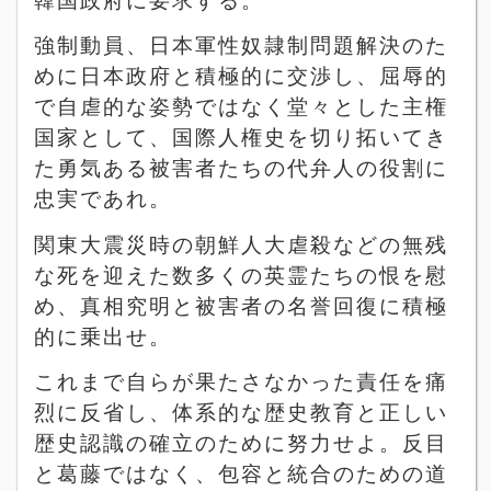
韓国政府に要求する。
強制動員、日本軍性奴隷制問題解決のた
めに日本政府と積極的に交渉し、屈辱的
で自虐的な姿勢ではなく堂々とした主権
国家として、国際人権史を切り拓いてき
た勇気ある被害者たちの代弁人の役割に
忠実であれ。
関東大震災時の朝鮮人大虐殺などの無残
な死を迎えた数多くの英霊たちの恨を慰
め、真相究明と被害者の名誉回復に積極
的に乗出せ。
これまで自らが果たさなかった責任を痛
烈に反省し、体系的な歴史教育と正しい
歴史認識の確立のために努力せよ。反目
と葛藤ではなく、包容と統合のための道