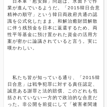
日本軍「慰安婦」問題は、水面下で作
業が進んでいるようだ。「
2015
韓日合意
精神の順守」という韓日両政府共通の認
識を公式化したまま、和解治癒財団解散
に伴う残預金を日本に返還するため、両
性平等基金に預け置かれた資金の活用方
案が密かに論議されていると言う。実に
嘆かわしい。
私たち皆が知っている通り、「
2015
韓
日合意」は戦争犯罪に対する責任認定、
誠意ある謝罪と法的賠償、このどれも包
括されていない一方的で政治的な合意だ
った。非公開を前提にして「被害者関連