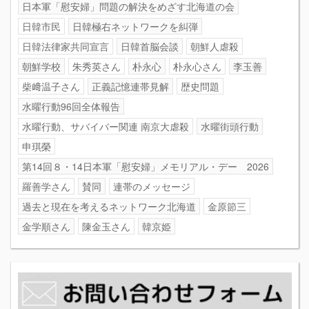
日本軍「慰安婦」問題の解決をめざす北海道の会
日韓市民
日韓極右ネットワークを糾弾
日韓法律家共同宣言
日韓首脳会談
朝鮮人虐殺
朝鮮学校
朱秀英さん
朴永心
朴永心さん
李玉善
柴﨑温子さん
正義記憶連帯見解
歴史問題
水曜行動96回全体報告
水曜行動、サバイバー関連 南京大虐殺
水曜街頭行動
申琪榮
第14回８・14日本軍「慰安婦」メモリアル・デー 2026
羅善学さん
賛同
連帯のメッセージ
過去と現在を考えるネットワーク北海道
金原節三
金学順さん
陳金玉さん
韓京姫