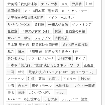
尹美香氏裁判関連等
ナヌムの家
東京
尹美香
訃報
韓国報道
８・14日本軍「慰安婦」メモリアル・デー
尹美香国会議員除名問題
ドイツ・ベルリン
サバイバー関連
資料庫
平和の少女像
インドネシア
金福童
平和の少女像（碑）
抗議
金福童の希望
サバイバー報告
フィリピン
月間報告
日本軍｢慰安婦」問題解決全国行動
第100回水曜行動
裁判
日本
「慰安婦」問題を考える会・神戸
チンダさん
リラ・ピリピーナ
水曜デモ
ドイツ
日本軍「慰安婦」問題解決ひろしまネットワーク
正義連
中国
報道
緊急支援プロジェクト2021（南スラウェシ）
メッセージ
沖縄
要請
お願い
アメリカ
上映会
台湾
吉元玉
東ティモール
水曜行動、サバイバー関連
署名
論評
カンパのお願い
キョル
サバイバーを記憶する
ナビの夢
ラムザイヤー論文