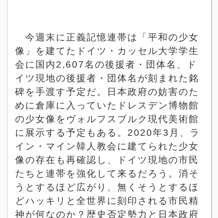
今週末に正義記憶連帯は「平和の少女
像」を建てたドイツ・カッセル大学学生
会に国内
2,607
名の後援者・団体名、ド
イツ現地の後援者・団体名が刻まれた銘
碑を手渡す予定だ。日本政府の妨害のた
めに倉庫に入っていたドレスデン博物館
の少女像をヴォルフスブルク現代美術館
に展示する予定もある。
2020
年
3
月、ラ
イン・マイン韓人教会に建てられた少女
像の存在も再確認し、ドイツ現地の市民
たちと連帯を強化して来るだろう。消そ
うとするほど広がり、無くそうとするほ
どハッキリと全世界に刻印される市民精
神が何なのか？歴史否定勢力と日本政府