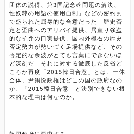
団体の説得、第
3
国記念碑問題の解決、
性奴隷の用語の使用自制」などの密約ま
で盛られた屈辱的な合意だった。歴史否
定と歪曲へのアリバイ提供、居直り強盗
的な抗弁の口実提供、国内外極右の歴史
否定勢力が勢いづく足場提供など、その
否定的な余波がとても言葉にできないほ
ど深刻だ。それに対する徹底した反省ど
ころか再度「
2015
韓日合意」とは、一体
全体、尹錫悦政権はどこの国の政府なの
か。「
2015
韓日合意」と決別できない根
本的な理由は何なのか。