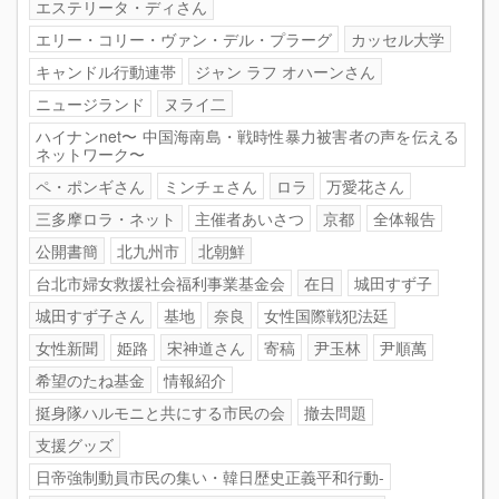
エステリータ・ディさん
エリー・コリー・ヴァン・デル・プラーグ
カッセル大学
キャンドル行動連帯
ジャン ラフ オハーンさん
ニュージランド
ヌライ二
ハイナンnet〜 中国海南島・戦時性暴力被害者の声を伝える
ネットワーク〜
ペ・ポンギさん
ミンチェさん
ロラ
万愛花さん
三多摩ロラ・ネット
主催者あいさつ
京都
全体報告
公開書簡
北九州市
北朝鮮
台北市婦女救援社会福利事業基金会
在日
城田すず子
城田すず子さん
基地
奈良
女性国際戦犯法廷
女性新聞
姫路
宋神道さん
寄稿
尹玉林
尹順萬
希望のたね基金
情報紹介
挺身隊ハルモニと共にする市民の会
撤去問題
支援グッズ
日帝強制動員市民の集い・韓日歴史正義平和行動-