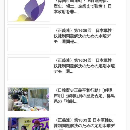
〈韓国市民運動・正義連関係〉
歴史、領土、企業まで強奪！ 日
本政府を非...
〈正義連〉第1636回 日本軍性
奴隷制問題解決のための水曜デ
モ 週間報...
〈正義連〉第1634回 日本軍性
奴隷制問題解決のための定期水曜
デモ 週...
〈日韓歴史正義平和行動〉[糾弾
声明】強制動員の歴史否定、群馬
県の「強制...
〈正義連〉第1633回 日本軍性奴
隷制問題解決のための定期水曜デ