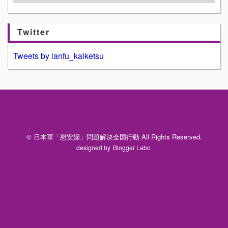
Twitter
Tweets by ianfu_kaiketsu
© 日本軍「慰安婦」問題解決全国行動 All Rights Reserved.
designed by
Blogger Labo