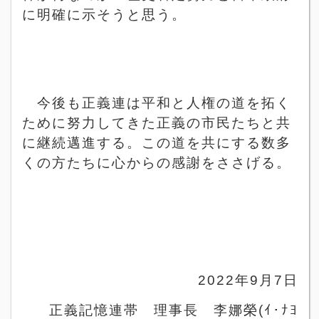
に明確に示そうと思う。
今後も正義連は平和と人権の道を拓く
ために努力してきた正義の市民たちと共
に継続邁進する。この道を共にする数多
くの方たちに心からの感謝をささげる。
2022
年
9
月
7
日
正義記憶連帯 理事長 李娜榮
(
ｲ･ﾅﾖ