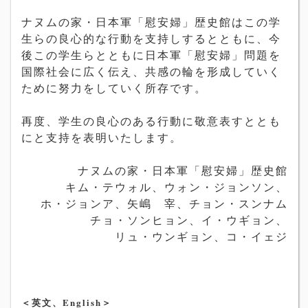
ナヌムの家
・
日本軍「
慰安婦」
歴
史
館
はこの
学
生らの良心的な行動を支持しするとともに
、今
後この
学
生らとともに日本軍「慰安婦」問題を
国
際社
会
に広く
伝え、共感の輪を形成していく
ために努力をしていく所存です。
再度、
学
生の良心のある行動に敬意表すととも
にと支持を表明いた
します。
ナヌムの家
・
日本軍「慰安婦」
歴
史館
キム・テウォル、ウォン・ジョンソン、
ホ・ジョンア、矢嶋 宰、チョン・スンナム
チョ・ソンヒョン、イ・ウギョン、
リュ・ウンギョン、コ・イェジ
＜英文、English＞