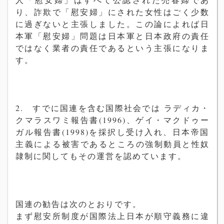
り、詐欺で「
慰安婦」にされた女性はごく少
数
に過ぎないと主張しました。
この論によれば日
本軍「慰安婦」
問題は日本軍と日本政府の責任
ではなく業者の責任であるという主
張になりま
す。
2.
すでに
国連を含む国
際社
会
では
ラディカ
・
クマラスワミ報告書
(1996)
、ゲイ
・
マクドゥ
ー
ガ
ル報告書
(1998)
を採
択
し受け入れ、
日本帝国
主義による被害であるところの
強
制動員と性奴
隷制に関し
てもその運
営
を認めています。
国連
の
勧
告は次のとおりです。
まず慰安所制度が
国
際法上日本が順
守義務に違