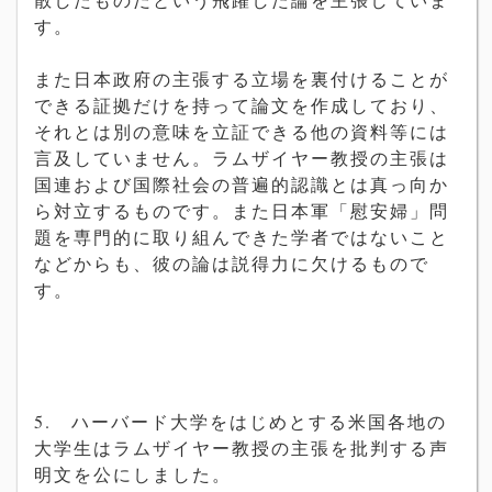
す。
また日本政府の主張する立場を裏付けることが
できる証
拠
だ
けを持って論文を作成しており、
それとは別の意味を立証できる他の資料等には
言及していません。
ラムザイヤー
教
授の主張は
国連および
国
際社
会
の普遍的認識とは真
っ向か
ら対立するものです。また
日本軍「慰安婦」
問
題を専門的に取り組んできた
学
者ではないこと
などからも、
彼の論は
説
得力に欠けるもので
す。
5.
ハ
ー
バ
ー
ド大
学
をはじめとする米
国
各地の
大
学
生はラムザイヤー
教
授の主張を批判する
声
明文を公にしました。