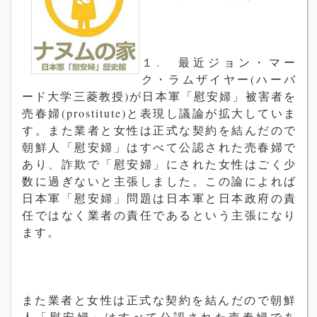
１. 最近ジョン・マー
ク・ラムザイヤー(ハーバ
ード大学三菱教授)が日本軍「慰安婦」被害者を
売春婦(prostitute)と表現し議論が拡大していま
す。また業者と女性は正式な契約を結んだので
朝鮮人「慰安婦」はすべて公認された売春婦で
あり、詐欺で「慰安婦」にされた女性はごく少
数に過ぎないと主張しました。この論によれば
日本軍「慰安婦」問題は日本軍と日本政府の責
任ではなく業者の責任であるという主張になり
ます。
また業者と女性は正式な契約を結んだの
で朝鮮
人「慰安婦」はすべて公認された
売
春婦であ