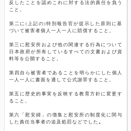
反したことを認めこれに
対
する法的責任を負う
こと。
第二に
(
上記の
)
特別報告官が提示した原則に基
づいて被害者個人
一人一人に賠償すること。
第三に慰安所および他の
関
連する行為に
ついて
日本政府が所有しているすべての文書および資
料等を公開す
ること。
第四自ら被害者であることを明らかにした個人
一人
一人に
書面を通して公式謝罪すること。
第五に
歴
史的事
実
を反映する
教
育
方針
に
変
更す
ること。
第六「慰安婦」の
徴
集と慰安所の制度化に
関
与
。
した責任当事者の追及
処
罰などでした