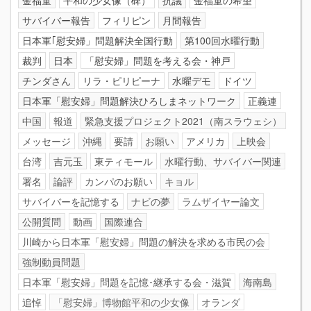
サバイバー報告
フィリピン
月間報告
日本軍｢慰安婦」問題解決全国行動
第100回水曜行動
裁判
日本
「慰安婦」問題を考える会・神戸
チンダさん
リラ・ピリピーナ
水曜デモ
ドイツ
日本軍「慰安婦」問題解決ひろしまネットワーク
正義連
中国
報道
緊急支援プロジェクト2021（南スラウェシ）
メッセージ
沖縄
要請
お願い
アメリカ
上映会
台湾
吉元玉
東ティモール
水曜行動、サバイバー関連
署名
論評
カンパのお願い
キョル
サバイバーを記憶する
ナビの夢
ラムザイヤー論文
公開質問
動画
国際連合
川崎から日本軍「慰安婦」問題の解決を求める市民の会
強制動員問題
日本軍「慰安婦」問題を記憶･継承する会・滋賀
海南島
追悼
「慰安婦」博物館平和の少女像
オランダ