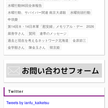
水曜行動96回全体報告
水曜行動、サバイバー関連 南京大虐殺
水曜街頭行動
申琪榮
第14回８・14日本軍「慰安婦」メモリアル・デー 2026
羅善学さん
賛同
連帯のメッセージ
過去と現在を考えるネットワーク北海道
金原節三
金学順さん
陳金玉さん
韓京姫
Twitter
Tweets by ianfu_kaiketsu