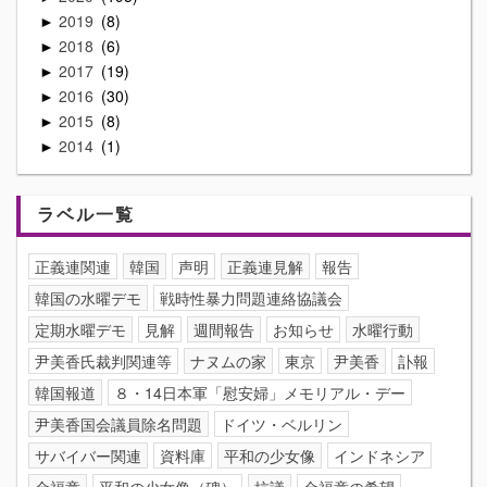
2019
8
►
2018
6
►
2017
19
►
2016
30
►
2015
8
►
2014
1
►
ラベル一覧
正義連関連
韓国
声明
正義連見解
報告
韓国の水曜デモ
戦時性暴力問題連絡協議会
定期水曜デモ
見解
週間報告
お知らせ
水曜行動
尹美香氏裁判関連等
ナヌムの家
東京
尹美香
訃報
韓国報道
８・14日本軍「慰安婦」メモリアル・デー
尹美香国会議員除名問題
ドイツ・ベルリン
サバイバー関連
資料庫
平和の少女像
インドネシア
金福童
平和の少女像（碑）
抗議
金福童の希望