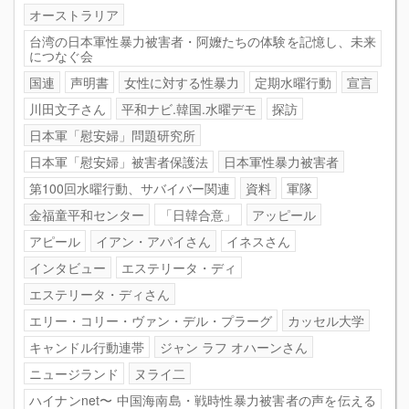
オーストラリア
台湾の日本軍性暴力被害者・阿嬤たちの体験を記憶し、未来
につなぐ会
国連
声明書
女性に対する性暴力
定期水曜行動
宣言
川田文子さん
平和ナビ.韓国.水曜デモ
探訪
日本軍「慰安婦」問題研究所
日本軍「慰安婦」被害者保護法
日本軍性暴力被害者
第100回水曜行動、サバイバー関連
資料
軍隊
金福童平和センター
「日韓合意」
アッピール
アピール
イアン・アパイさん
イネスさん
インタビュー
エステリータ・ディ
エステリータ・ディさん
エリー・コリー・ヴァン・デル・プラーグ
カッセル大学
キャンドル行動連帯
ジャン ラフ オハーンさん
ニュージランド
ヌライ二
ハイナンnet〜 中国海南島・戦時性暴力被害者の声を伝える