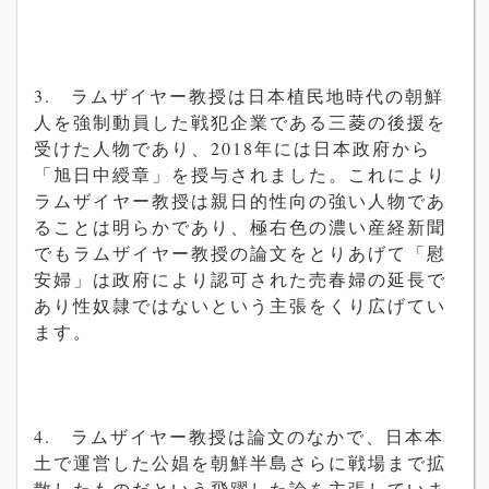
3.
ラムザイヤー
教
授は日本植民地時代の朝鮮
人を
強
制動員した
戦
犯企
業である三菱の後援を
受けた人物であり、
2018
年には日本政府
から
「旭日中綬章」を授与されました。これにより
ラムザイヤー
教
授は親日的性向の
強
い人物であ
ることは明らかであり、
極右色の濃い産
経
新聞
でもラムザイヤー
教
授の論文をとりあげて「
慰
安婦」は政府により認可された
売
春婦の延長で
あり性奴隷ではな
いという主張をくり
広
げてい
ます。
4.
ラムザイヤー
教
授は論文のなかで、日本本
土で運
営
した公娼を朝鮮
半島さらに
戦
場まで
拡
散したものだという飛躍した論を主張してい
ま