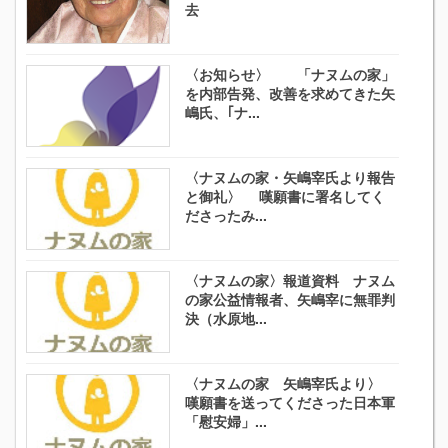
去
〈お知らせ〉 「ナヌムの家」
を内部告発、改善を求めてきた矢
嶋氏、｢ナ...
〈ナヌムの家・矢嶋宰氏より報告
と御礼〉 嘆願書に署名してく
ださったみ...
〈ナヌムの家〉報道資料 ナヌム
の家公益情報者、矢嶋宰に無罪判
決（水原地...
〈ナヌムの家 矢嶋宰氏より〉
嘆願書を送ってくださった日本軍
「慰安婦」...